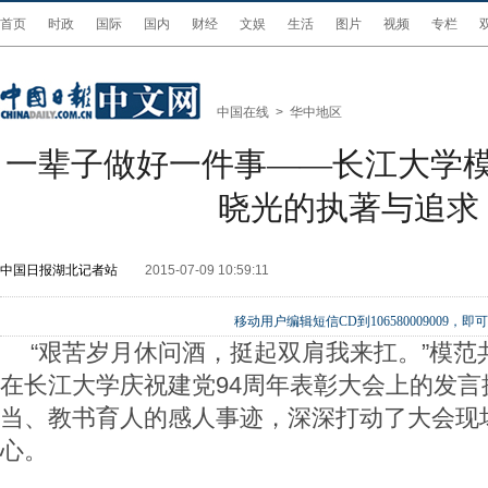
首页
时政
国际
国内
财经
文娱
生活
图片
视频
专栏
中国在线
>
华中地区
一辈子做好一件事——长江大学
晓光的执著与追求
中国日报湖北记者站
2015-07-09 10:59:11
移动用户编辑短信CD到106580009009
“艰苦岁月休问酒，挺起双肩我来扛。”模范
在长江大学庆祝建党
94
周年表彰大会上的发言
当、教书育人的感人事迹，深深打动了大会现
心。