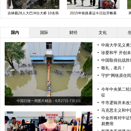
吉林载28人大巴冲出大桥 10名韩
2015年铁路暑运今日拉开帷幕
国人身亡(图)
国内
国际
财经
文化
中南大学见义勇
珍爱和平 开创
中国取得抗战胜
敬礼，老兵！
守护“网络原住民
今年中央第二轮
征
中国日报一周图片精选：6月27日-7月3日
牛市逻辑并未改变
马克思主义和中
中金所将对中证
易费用