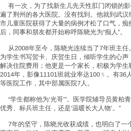
有一次，为了找新生儿先天性肛门闭锁的影
遍了荆州的各大医院。没有找到。他就到武汉
市儿童医院获得了大量的病例才松了口气，痴
后，同事和朋友都开始称呼陈晓光为
“痴人”。
从
2008
年至今，陈晓光连续当了
7
年班主任
为学生书写贺卡、庆贺生日，倾听学生的心声
解决住院费用；他更是一个家长，积极为学生
2014
年，影像
11101
班就业率达
100
﹪。有
36
等医院工作，其中部属医院
7
人。
“学生都称他为‘光哥’”。医学院辅导员黄柏
优秀、标兵班主任，还是‘温暖长大人物’。”
7
年的坚守，陈晓光收获成绩，也明白了一