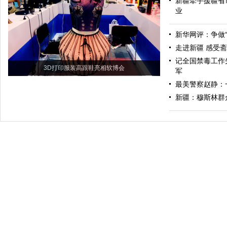
新疆牵手援疆省
业
新华网评：争做“
走进新疆 感受
记全国禁毒工作
3D打印服装高跟鞋亮相软博会
军
最美警察赵静：
新疆：穆斯林群