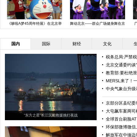
《哆啦A梦45周年特展》在北京举
舞动北京——群众广场健身舞在京
行
启动
国内
国际
财经
文化
税务总局:严禁
北京交通委约谈"滴
教育部:要杜绝
MERSL来了
中央气象台升级
京部分区县纪委
大屯飙车案两司
“东方之星”长江沉船救援挑灯夜战
全球首台刷脸A
环保部微博微信
解放军在中缅边