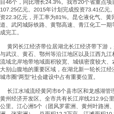
目46个，同比增长24.3%。我市20个省重点
107.25亿元。2015年计划完成投资73.41亿
资22.3亿元，开工率为81%。昆仑液化气、
道、武冈城际铁路、黄鄂高速、青江化工一期
成完工。
黄冈长江经济带位居湖北长江经济带下游，
与武汉、黄石、鄂州等沿江地区以及江西九江
流域北岸地带地域面积较宽、城镇密度较大、
大别山腹地的重要区域，在湖北新一轮长江经
城市圈“两型”社会建设中占有重要位置。
长江水域流经黄冈市6个县市区和龙感湖管理
黄州经济开发区。全市共有长江岸线212.9公里
公里。江心洲5个（团风罗霍洲、黄州叶路洲
洲、张家洲），总面积12.3万亩。江滩面积10