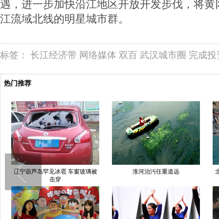
遇，进一步加快沿江地区开放开发步伐，将黄
江流域北线的明星城市群。
标签：
长江经济带
网络媒体
双百
武汉城市圈
完成投
热门推荐
辽宁葫芦岛罕见冰雹 车窗玻璃被
淮河治污任重道远
击穿