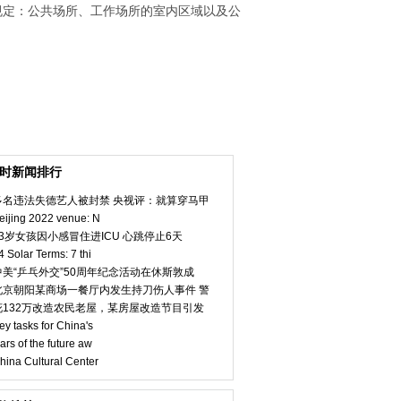
规定：公共场所、工作场所的室内区域以及公
小时新闻排行
多名违法失德艺人被封禁 央视评：就算穿马甲
eijing 2022 venue: N
23岁女孩因小感冒住进ICU 心跳停止6天
4 Solar Terms: 7 thi
中美“乒乓外交”50周年纪念活动在休斯敦成
北京朝阳某商场一餐厅内发生持刀伤人事件 警
花132万改造农民老屋，某房屋改造节目引发
ey tasks for China's
ars of the future aw
hina Cultural Center