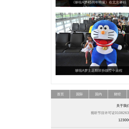
《哆啦A梦45周年特展》在北京举行
哆啦A梦主题航班扮靓空中旅程
首页
国际
国内
财经
关于我
视听节目许可证0108263
123