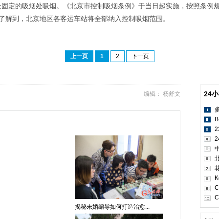
站一处固定的吸烟处吸烟。《北京市控制吸烟条例》于当日起实施，按照条例
了解到，北京地区各客运车站将全部纳入控制吸烟范围。
上一页
1
2
下一页
24
编辑： 杨舒文
B
2
K
C
C
揭秘未婚编导如何打造治愈...