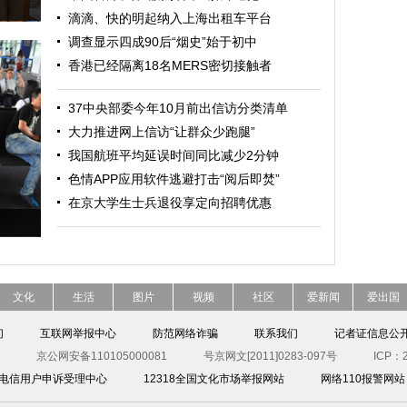
滴滴、快的明起纳入上海出租车平台
调查显示四成90后“烟史”始于初中
香港已经隔离18名MERS密切接触者
37中央部委今年10月前出信访分类清单
大力推进网上信访“让群众少跑腿”
我国航班平均延误时间同比减少2分钟
色情APP应用软件逃避打击“阅后即焚”
在京大学生士兵退役享定向招聘优惠
文化
生活
图片
视频
社区
爱新闻
爱出国
们
互联网举报中心
防范网络诈骗
联系我们
记者证信息公
京公网安备110105000081
号京网文[2011]0283-097号
ICP：2
00电信用户申诉受理中心
12318全国文化市场举报网站
网络110报警网站