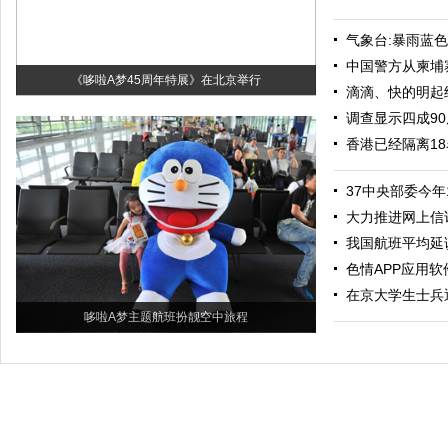
气象台:暴雨蓝
中国警方从柬埔
《哆啦A梦45周年特展》在北京举行
滴滴、快的明起
调查显示四成90
香港已经隔离18
37中央部委今年
大力推进网上信
我国航班平均延
色情APP应用软
在京大学生士兵
哆啦A梦主题航班扮靓空中旅程