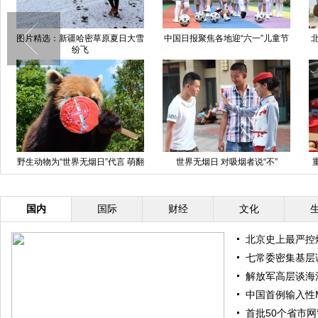
图片精选：新疆哈密草原夏日大雪
中国日报聚焦各地迎“六一”儿童节
北
纷飞
野生动物为“世界无烟日”代言 萌翻
世界无烟日 对吸烟者说“不”
网友
国内
国际
财经
文化
北京史上最严控
七常委密集基层
解放军高层谈海
中国首例输入性
首批50个省市