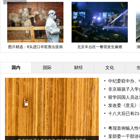
图片精选：9头进口羊驼查出疫病
北京丰台区一餐馆发生爆燃
湖
被“安乐死”
国内
国际
财经
文化
中纪委驻中办、
非京籍孩子入学
留学回国人员达1
发改委《意见》
十八大后已有2
粤现首例输入性
某部委一干部涉