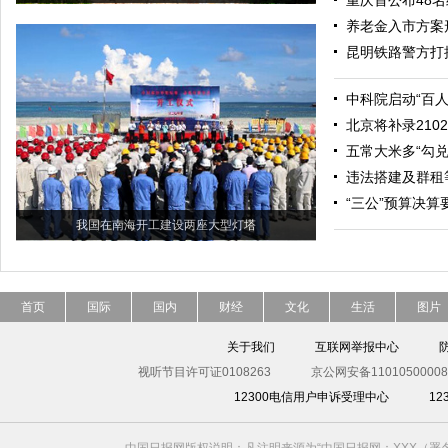
重庆首公布48
养老金入市方案
昆明铁路警方打
中科院启动“百
北京将补录21
五常大米多“勾兑
违法搭建及群租
“三公”预算决
我国在南海开工建设两座大型灯塔
首页
国际
国内
财经
文化
生活
图片
关于我们
互联网举报中心
视听节目许可证0108263
京公网安备11010500008
12300电信用户申诉受理中心
1