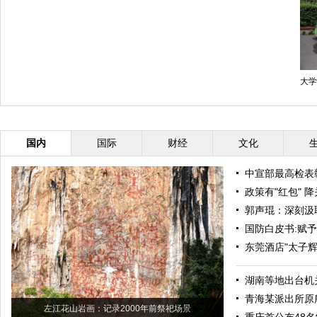
大学
国内
国际
财经
文化
中宣部最高检表
政策有"红包" 
郭声琨：深刻汲
国防白皮书:赋
东莞酒店"太子辉
湖南等地出台机
青海某派出所原
左江花山岩画：记录2000年前祭祀场景