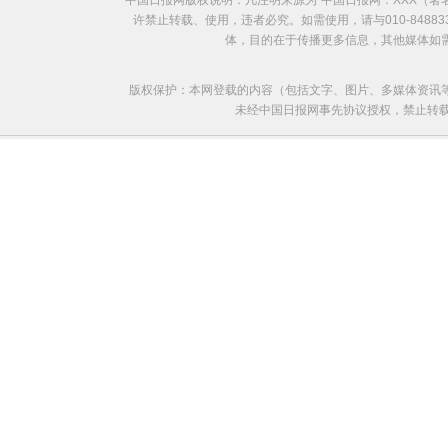
中国日报网版权说明：凡注明来源为“中国日报网：XXX（
许禁止转载、使用，违者必究。如需使用，请与010-8488
体，目的在于传播更多信息，其他媒体如
版权保护：本网登载的内容（包括文字、图片、多媒体资讯
未经中国日报网事先协议授权，禁止转载使用。给