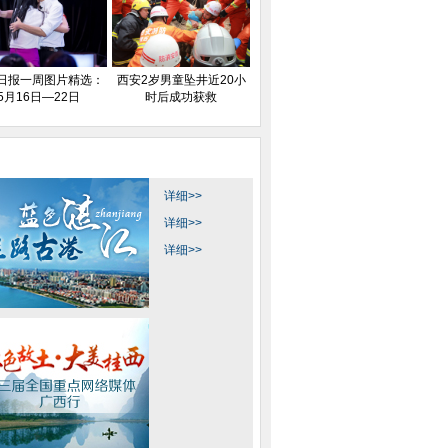
日报一周图片精选：
西安2岁男童坠井近20小
5月16日—22日
时后成功获救
详细>>
详细>>
详细>>