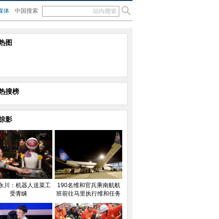
媒体
中国搜索
热图
热搜榜
掠影
永川：机器人送菜工
190名维和官兵乘南航航
受青睐
班前往马里执行维和任务