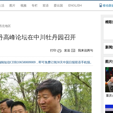
生活
图片
视频
专栏
双语
爱出国
移动新
精彩
西北地区
丹高峰论坛在中川牡丹园召开
新闻
打印
发送
我来说两句
图片
辑短信CD到106580009009，即可免费订阅30天中国日报双语手机报。
重庆