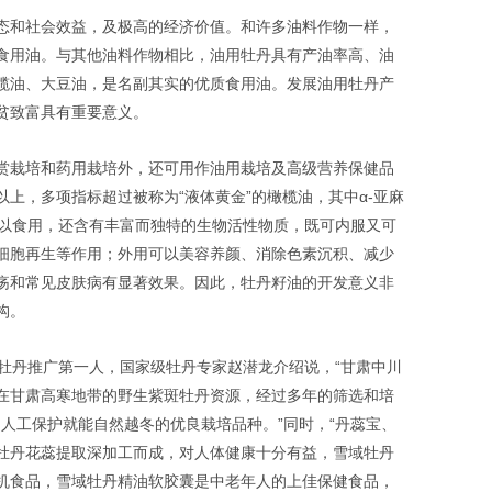
态和社会效益，及极高的经济价值。和许多油料作物一样，
食用油。与其他油料作物相比，油用牡丹具有产油率高、油
榄油、大豆油，是名副其实的优质食用油。发展油用牡丹产
贫致富具有重要意义。
赏栽培和药用栽培外，还可用作油用栽培及高级营养保健品
以上，多项指标超过被称为“液体黄金”的橄榄油，其中α-亚麻
可以食用，还含有丰富而独特的生物活性物质，既可内服又可
细胞再生等作用；外用可以美容养颜、消除色素沉积、减少
疡和常见皮肤病有显著效果。因此，牡丹籽油的开发意义非
构。
用牡丹推广第一人，国家级牡丹专家赵潜龙介绍说，“甘肃中川
在甘肃高寒地带的野生紫斑牡丹资源，经过多年的筛选和培
用人工保护就能自然越冬的优良栽培品种。”同时，“丹蕊宝、
牡丹花蕊提取深加工而成，对人体健康十分有益，雪域牡丹
机食品，雪域牡丹精油软胶囊是中老年人的上佳保健食品，