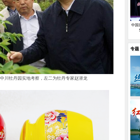
中国
专题
中川牡丹园实地考察，左二为牡丹专家赵潜龙