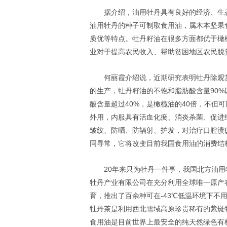
据介绍，油用牡丹具有良好的经济、生
油用牡丹的种子可制取食用油，属木本坚果
质优等特点。牡丹籽油在很多方面都优于橄
业对于提高农民收入、帮助贫困地区农民脱
何丽霞介绍说，近期研究表明牡丹除观
的生产，牡丹籽油的不饱和脂肪酸含量90%
酸含量超过40%，是橄榄油的40倍，不但
外用，内服具有活血化瘀、消炎杀菌、促进
皱纹、防晒、防辐射、护发，对治疗口腔溃
同寻常，它将改变目前我国食用油的消费结
20年来只为牡丹一件事，我国北方油
牡丹产业有限公司在充分利用全球唯一原产
育，推出了百余种可在-43℃低温环境下不
牡丹茶是利用西北雪域高原珍贵稀有的紫斑
食用油是目前世界上最安全的纯天然绿色有