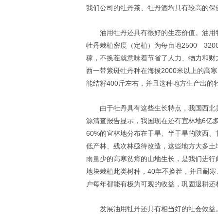
我们公司的牡丹茶、牡丹酒均具有较高的保
油用牡丹还具有很好的生态价值。油用
牡丹栽植密度（定植）为每亩地2500—32
稼，不换茬就意味着节省了人力、物力和财
西一带紫斑牡丹种在海拔2000米以上的高
能结籽400斤左右，并且这种地方生产出的
由于牡丹具有这些生长特点，我国西北
源清查报告显示，我国现在还有宜林地6亿
60%的宜林地分布在干旱、半干旱的陕西
低产林、残次林亟待改造，这些地方大多土
雨量少的高寒贫瘠的山地生长，是我们进行
地块栽植此类树种，40年不换茬，并且耐
户每年都能有极为可观的收益，巩固退耕还
发展油用牡丹还具有相当好的社会效益