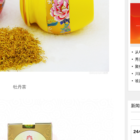
从
秀
聚
川
谁
牡丹茶
新闻
2