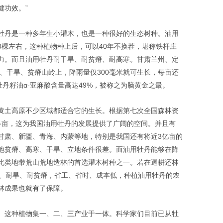
健功效。”
牡丹是一种多年生小灌木，也是一种很好的生态树种。油用
00棵左右，这种植物种上后，可以40年不换茬，堪称铁杆庄
力。而且油用牡丹耐干旱、耐贫瘠、耐高寒。甘肃兰州、定
寒、干旱、贫瘠山岭上，降雨量仅300毫米就可生长，每亩还
牡丹籽油α-亚麻酸含量高达49%，被称之为脑黄金之最。
黄土高原不少区域都适合它的生长。根据第七次全国森林资
多亩，这为我国油用牡丹的发展提供了广阔的空间。并且有
、甘肃、新疆、青海、内蒙等地，特别是我国还有将近3亿亩的
地贫瘠、高寒、干旱、立地条件很差。而油用牡丹能够在降
此类地带荒山荒地造林的首选灌木树种之一。若在退耕还林
寒、耐旱、耐贫瘠，省工、省时、成本低，种植油用牡丹的农
林成果也就有了保障。
。这种植物集一、二、三产业于一体。科学家们目前已从牡