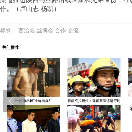
作。（卢山志 杨凯）
标签：
西洽会
丝博会
合作
交流
热门推荐
台北“凉糕摊”小鲜肉爆红
新疆克拉玛依：无预案演练进行时
“