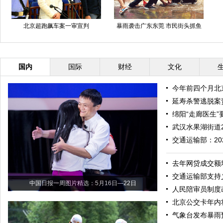
北京超跑飙车案一审宣判
暴雨袭击广东东莞 市民街头抓鱼
国内
国际
财经
文化
今年前四个月北京
延寿杀警逃脱案
绵阳“走廊医生”
武汉水果湖街道2
交通运输部：20
去年网贷成交额增
交通运输部支持
中国日报一周图片精选：5月16日—22日
人民陪审员制度
北京公交卡年内
气象台发布暴雨