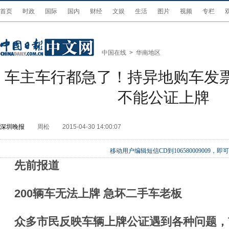
首页
时政
国际
国内
财经
文娱
生活
图片
视频
专栏
中国在线
>
华南地区
车主车行都急了！持异地购车发票
不能公证上牌
深圳晚报
周松
2015-04-30 14:00:07
移动用户编辑短信CD到106580009009
先前报道
200辆车无法上牌 急坏二手车老板
众多市民反映车辆上牌公证遇到各种问题，