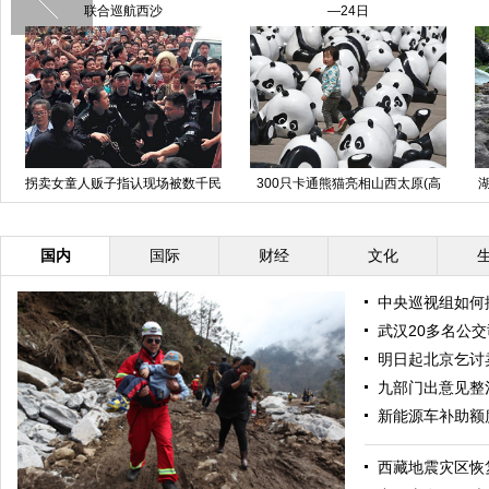
掘启动
高清：学校水柜“断供” 上百小学生
西北国棉厂老记忆 每年有100多位
山谷中提水喝
老人离世
国内
国际
财经
文化
中央巡视组如何
武汉20多名公
明日起北京乞讨
九部门出意见整
新能源车补助额度
西藏地震灾区恢