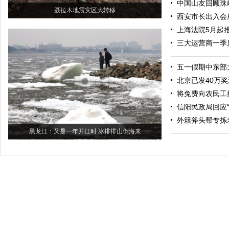
中国山友回顾珠
聂拉木地震灾区大转移
西安市长出入会
上海法院5月起
三大运营商一季
五一假期中东部
北京已发40万
将免费向农民工
信阳民政局回应“
外籍斧头帮专拣
黑龙江：又是一年开江时 冰排排山倒海来