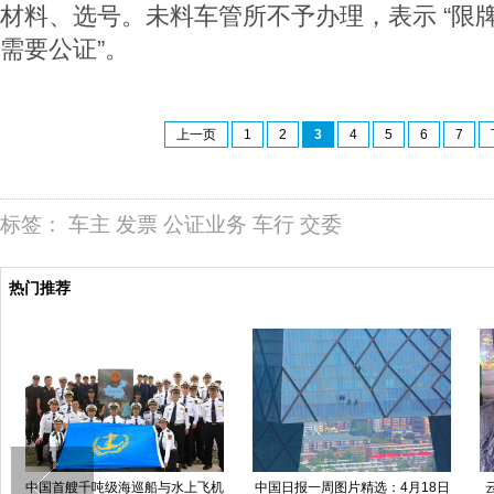
材料、选号。未料车管所不予办理，表示 “限
需要公证”。
上一页
1
2
3
4
5
6
7
标签：
车主
发票
公证业务
车行
交委
热门推荐
北京：“五一”假期宠物寄养走俏
秦始皇帝陵二号兵马俑坑第二次发