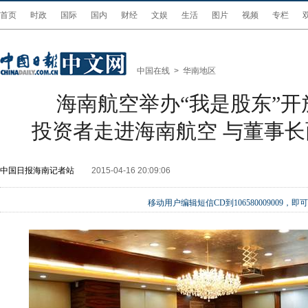
首页
时政
国际
国内
财经
文娱
生活
图片
视频
专栏
中国在线
>
华南地区
海南航空举办“我是股东”开
投资者走进海南航空 与董事
中国日报海南记者站
2015-04-16 20:09:06
移动用户编辑短信CD到106580009009