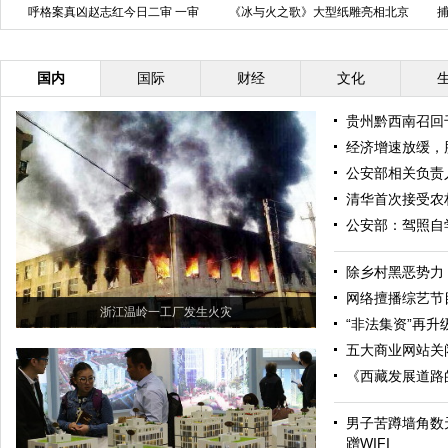
“新疆人的一天·伊犁”篇活动正式启
山东聊城：大“战”水草
沪
动
国内
国际
财经
文化
贵州黔西南召回
经济增速放缓，
公安部相关负责
清华首次接受农
公安部：驾照自
除乡村黑恶势力
网络擅播综艺节
浙江温岭一工厂发生火灾
“非法集资”再升级
五大商业网站关
《西藏发展道路
男子苦蹲墙角数
蹭WIFI