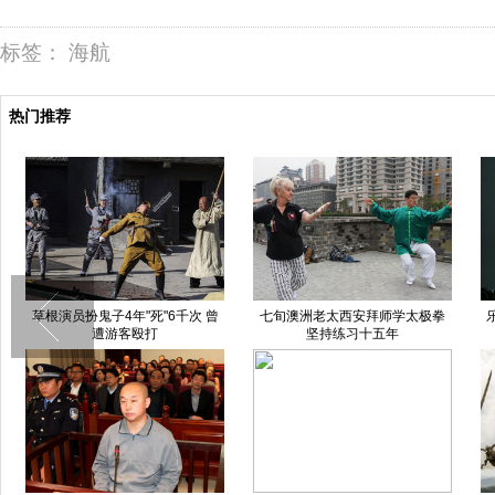
标签：
海航
热门推荐
温州矾山杜鹃花节一架子坍塌 多
大卫·霍克尼北大讲座 场面火爆临
世
人受伤
时加直播分场