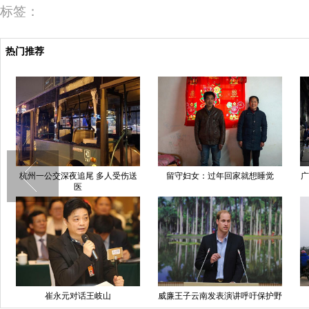
标签：
热门推荐
杭州一公交深夜追尾 多人受伤送
留守妇女：过年回家就想睡觉
广
医
崔永元对话王岐山
威廉王子云南发表演讲呼吁保护野
生动物