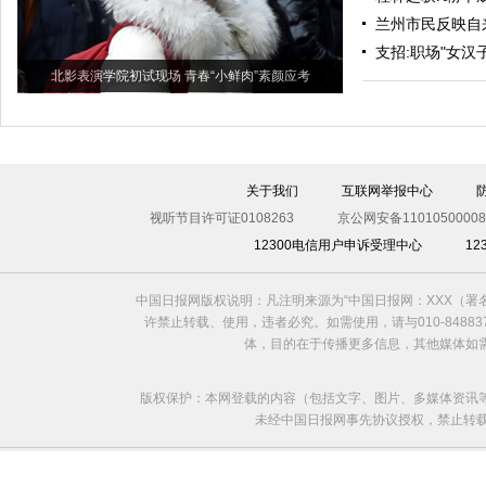
兰州市民反映自
支招:职场"女汉
北影表演学院初试现场 青春“小鲜肉”素颜应考
关于我们
互联网举报中心
视听节目许可证0108263
京公网安备11010500008
12300电信用户申诉受理中心
1
中国日报网版权说明：凡注明来源为“中国日报网：XXX（
许禁止转载、使用，违者必究。如需使用，请与010-8488
体，目的在于传播更多信息，其他媒体如
版权保护：本网登载的内容（包括文字、图片、多媒体资讯
未经中国日报网事先协议授权，禁止转载使用。给