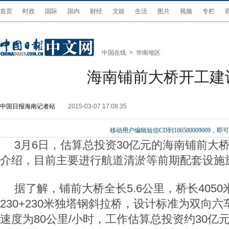
首页
时政
国际
国内
财经
文娱
生活
图片
视频
专栏
中国在线
>
华南地区
海南铺前大桥开工建
中国日报海南记者站
2015-03-07 17:08:35
移动用户编辑短信CD到106580009009
3月6日，估算总投资30亿元的海南铺前大
介绍，目前主要进行航道清淤等前期配套设施
据了解，铺前大桥全长5.6公里，桥长405
230+230米独塔钢斜拉桥，设计标准为双向
速度为80公里/小时，工作估算总投资约30亿