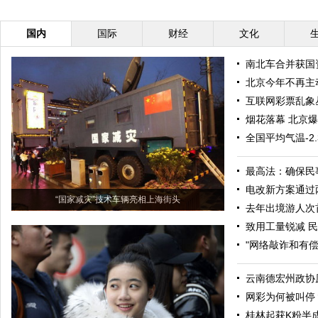
国内
国际
财经
文化
南北车合并获国
北京今年不再主
互联网彩票乱象
烟花落幕 北京
全国平均气温-2
最高法：确保民
电改新方案通过
“国家减灾”技术车辆亮相上海街头
去年出境游人次
致用工量锐减 民
"网络敲诈和有偿
云南德宏州政协
网彩为何被叫停
桂林起获K粉半成