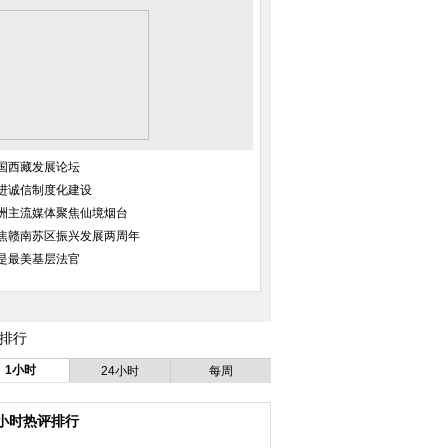
国西藏发展论坛
进诚信制度化建设
洲主流媒体聚焦仙境烟台
焦赣南苏区振兴发展两周年
是最美基层法官
排行
1小时
24小时
每周
4小时热评排行