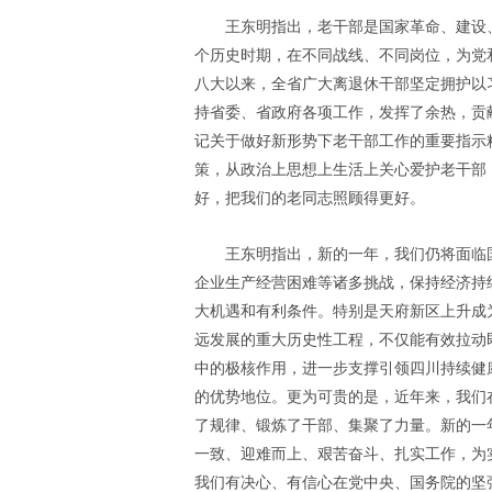
王东明指出，老干部是国家革命、建设
个历史时期，在不同战线、不同岗位，为党
八大以来，全省广大离退休干部坚定拥护以
持省委、省政府各项工作，发挥了余热，贡
记关于做好新形势下老干部工作的重要指示
策，从政治上思想上生活上关心爱护老干部
好，把我们的老同志照顾得更好。
王东明指出，新的一年，我们仍将面临
企业生产经营困难等诸多挑战，保持经济持
大机遇和有利条件。特别是天府新区上升成
远发展的重大历史性工程，不仅能有效拉动
中的极核作用，进一步支撑引领四川持续健
的优势地位。更为可贵的是，近年来，我们
了规律、锻炼了干部、集聚了力量。新的一
一致、迎难而上、艰苦奋斗、扎实工作，为
我们有决心、有信心在党中央、国务院的坚