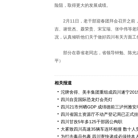
险阻，取得更大的发展成绩。
2月11日，老干部迎春团拜会召开之
吉、谢世杰、聂荣贵、宋宝瑞、张中伟等老
况，认真倾听他们关于做好四川有关方面工
部分在蓉省老同志，省领导钟勉、陈光
平）
相关报道
沱牌舍得、美丰集团重组成四川遂宁201
四川自贡国际恐龙灯会亮灯
四川21市州晒GDP 成绵德前三泸州雅
四川省国土资源厅不动产登记局已正式
四川甘孜5年多125干部因公殉职
大雾致四川高速35辆车连环相撞 数十人
为打击毒品包裹 四川寄快递或必须持本