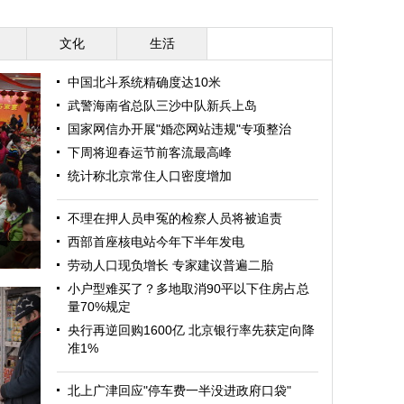
文化
生活
中国北斗系统精确度达10米
武警海南省总队三沙中队新兵上岛
国家网信办开展"婚恋网站违规"专项整治
下周将迎春运节前客流最高峰
统计称北京常住人口密度增加
不理在押人员申冤的检察人员将被追责
西部首座核电站今年下半年发电
劳动人口现负增长 专家建议普遍二胎
小户型难买了？多地取消90平以下住房占总
量70%规定
央行再逆回购1600亿 北京银行率先获定向降
准1%
北上广津回应"停车费一半没进政府口袋"