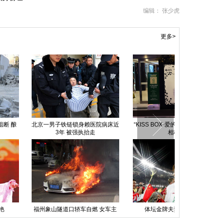
编辑： 张少虎
更多>
孩挑战极限大秀雾凇钢管舞
北京石景山“迎春洋庙会”大年初一
大连黑出租
开幕
贵州1000名
运”表情】回家路上 我们相濡
湖北宜昌：少侠好身手！男子为省
红
以沫的爱情
1块钱扒公交车车尾