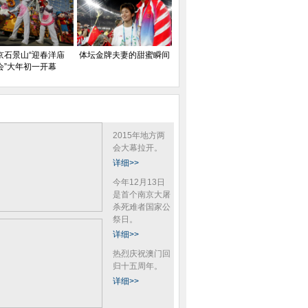
京石景山“迎春洋庙
体坛金牌夫妻的甜蜜瞬间
会”大年初一开幕
2015年地方两
会大幕拉开。
详细>>
今年12月13日
是首个南京大屠
杀死难者国家公
祭日。
详细>>
热烈庆祝澳门回
归十五周年。
详细>>