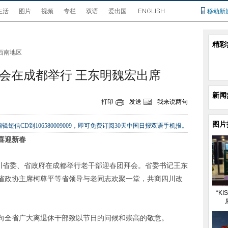
生活
图片
视频
专栏
双语
爱出国
移动新
精彩
西南地区
会在成都举行 王东明魏宏出席
新闻
打印
发送
我来说两句
图片
辑短信CD到106580009009，即可免费订阅30天中国日报双语手机报。
喜迎新春
四川省委、省政府在成都举行老干部迎春团拜会。省委书记王东
省政协主席柯尊平等省领导与老同志欢聚一堂，共商四川改
“K
向全省广大离退休干部致以节日的问候和崇高的敬意。