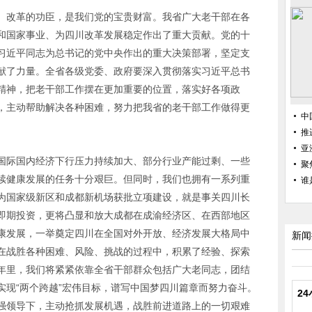
、改革的功臣，是我们党的宝贵财富。我省广大老干部在各
和国家事业、为四川改革发展稳定作出了重大贡献。党的十
习近平同志为总书记的党中央作出的重大决策部署，坚定支
献了力量。全省各级党委、政府要深入贯彻落实习近平总书
精神，把老干部工作摆在更加重要的位置，落实好各项政
，主动帮助解决各种困难，努力把我省的老干部工作做得更
中
推
亚
国际国内经济下行压力持续加大、部分行业产能过剩、一些
聚
续健康发展的任务十分艰巨。但同时，我们也拥有一系列重
谁
为国家级新区和成都新机场获批立项建设，就是事关四川长
即期投资，更将凸显和放大成都在成渝经济区、在西部地区
康发展，一举奠定四川在全国对外开放、经济发展大格局中
新闻
在战胜各种困难、风险、挑战的过程中，积累了经验、探索
年里，我们将紧紧依靠全省干部群众包括广大老同志，团结
实现“两个跨越”宏伟目标，谱写中国梦四川篇章而努力奋斗。
2
强领导下，主动抢抓发展机遇，战胜前进道路上的一切艰难