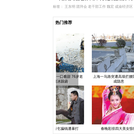
标签：
王东明
团拜会
老干部工作
魏宏
成渝经济区
热门推荐
北京一男子铁链锁身赖医院病床近
“KISS BOX-爱的剪影小屋”首次亮
吉林女
3年 被强执抬走
相杭州
福州象山隧道口轿车自燃 女车主
体坛金牌夫妻的甜蜜瞬间
【“春
弃车逃生