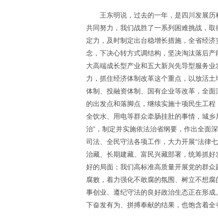
王东明说，过去的一年，是四川发展历
共同努力，我们战胜了一系列困难挑战，取
定力，及时制定出台稳增长措施，全省经济
念，下决心转方式调结构，坚决淘汰落后产
大高端成长型产业和五大新兴先导型服务业
力，抓住经济体制改革这个重点，以放活土
体制、投融资体制、国有企业等改革，全面
的出发点和落脚点，继续实施十项民生工程
全饮水、用电等群众牵肠挂肚的事情，城乡
治”，制定并实施依法治省纲要，作出全面
司法、全民守法各项工作，大力开展“法律
治藏、长期建藏、富民兴藏部署，统筹抓好
好的局面；我们高标准高质量开展党的群众
腐败，着力强化不敢腐的氛围、树立不想腐
事创业、遵纪守法的良好政治生态正在形成
下奋发有为、拼搏奉献的结果，也饱含着全