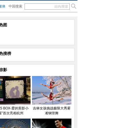
媒体
中国搜索
热图
热搜榜
掠影
ISS BOX-爱的剪影小
吉林女孩挑战极限大秀雾
屋”首次亮相杭州
凇钢管舞