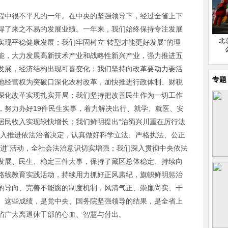
程中很不平凡的一年。在中央的坚强领导下，经过全省上下
得了来之不易的发展业绩。一年来，我们始终保持专注发展
北
实现平稳健康发展；我们牢固树立“转型才能更好发展”的理
能，大力发展高新技术产业和战略性新兴产业，强力推进五
发展，经济结构出现可喜变化；我们坚持向改革要动力要活
专题
地经营权为突破口深化农村改革，加快推进行政体制、财税
深化改革实现扎实开局；我们坚持把改善民生作为一切工作
，努力办好19件民生实事，着力解决出行、就学、就医、安
居民收入实现较快增长；我们鲜明提出“治蜀兴川重在厉行法
深入推进依法治省决定，认真做好科学立法、严格执法、公正
七进”活动，全社会法治意识切实增强；我们深入贯彻中央依法
发展、民生、稳定三件大事，保持了藏区总体稳定、持续向
路线教育实践活动，持续用力抓好正风肃纪，旗帜鲜明惩治
的导向、完善不能腐的制度机制，风清气正、崇廉尚实、干
。这些成绩，是党中央、国务院坚强领导的结果，是全省上
省广大离退休干部的心血、智慧与付出。