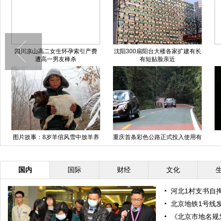
四川凉山高二女生怀孕索引产费
沈阳300扇阳台大楼各家扩建有长
遭高一男友棒杀
有短贴脸亲近
图片故事：8岁羊倌风雪中放羊养
重庆首条彩色公路正式投入使用有
家
效缓解视觉疲劳
国内
国际
财经
文化
河北1村支书自掏
北京地铁1号线
《北京市地名规