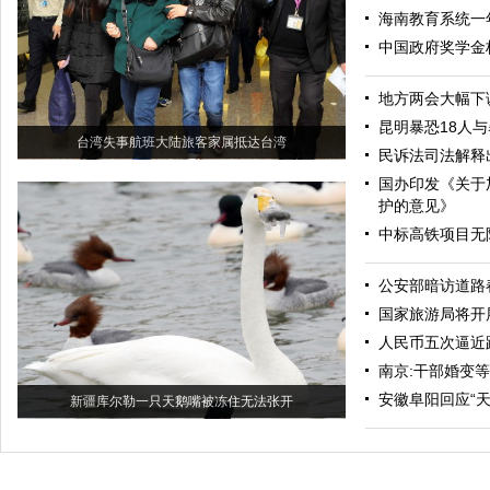
海南教育系统一
中国政府奖学金
地方两会大幅下调
昆明暴恐18人
台湾失事航班大陆旅客家属抵达台湾
民诉法司法解释
国办印发《关于
护的意见》
中标高铁项目无
公安部暗访道路
国家旅游局将开
人民币五次逼近
南京:干部婚变
安徽阜阳回应“
新疆库尔勒一只天鹅嘴被冻住无法张开