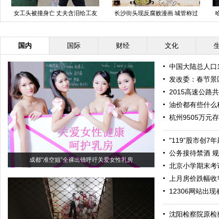
众首次返
医生拎着吊瓶为患者拍片
土豪500万买直升机 为防鱼被偷
国内
国际
财经
文化
中国大陆总人口1
发改委：春节景
2015高速公路
油价都有些什么税
杭州9505万元
"119”股市创
公务接待禁酒 
成都“准空姐”全裸出镜呼吁关爱女性乳房
北京小学期末考
上月房价跌幅收
12306网站出现
沈阳检察院原检