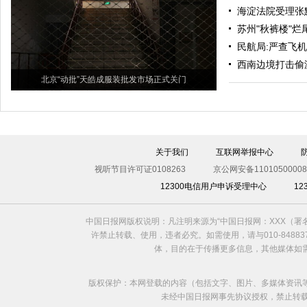
海淀法院受理张
苏州"秋裤楼"烂
民航局:严查飞
西南边境打击偷渡
北京“动批”天皓成服装批发市场正式关门
关于我们
互联网举报中心
视听节目许可证0108263
京公网安备11010500008
12300电信用户申诉受理中心
1
中国日报网版权说明：凡注明来源为“中国日报网：XXX（
许禁止转载、使用，违者必究。如需使用，请与010-8488
体，目的在于传播更多信息，其他媒体如
版权保护：本网登载的内容（包括文字、图片、多媒体资讯
未经中国日报网事先协议授权，禁止转载使用。给