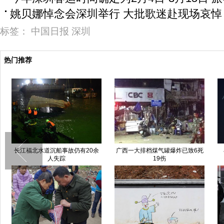
姚贝娜悼念会深圳举行 大批歌迷赴现场哀悼
标签：
中国日报
深圳
热门推荐
举行
吉林长春女孩雪地表演钢管舞
国门守护人极寒天气雪地奔袭