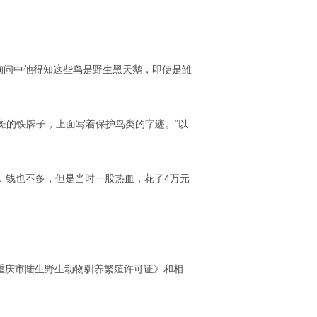
询问中他得知这些鸟是野生黑天鹅，即使是雏
斑斑的铁牌子，上面写着保护鸟类的字迹。“以
，钱也不多，但是当时一股热血，花了4万元
《重庆市陆生野生动物驯养繁殖许可证》和相