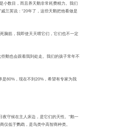
不是小数目，而且养天鹅非常耗费精力。我们
戚兰英说：“20年了，这些天鹅把他看做是
样死脑筋，我即使天天喂它们，它们也不一定
这些鹅也会跟着我到处走。我们的孩子常年不
是80%，现在不到20%，希望有专家为我
日夜守候在主人床边，是它们的天性。“鹅一
智商仅低于鹦鹉，是鸟类中高智商种类。