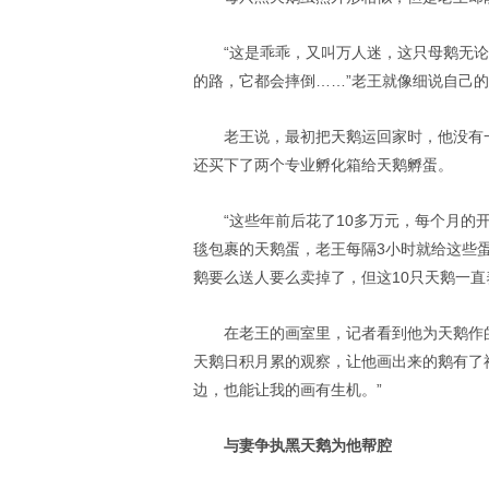
“这是乖乖，又叫万人迷，这只母鹅无
的路，它都会摔倒……”老王就像细说自己
老王说，最初把天鹅运回家时，他没有一
还买下了两个专业孵化箱给天鹅孵蛋。
“这些年前后花了10多万元，每个月的
毯包裹的天鹅蛋，老王每隔3小时就给这些
鹅要么送人要么卖掉了，但这10只天鹅一直
在老王的画室里，记者看到他为天鹅作
天鹅日积月累的观察，让他画出来的鹅有了
边，也能让我的画有生机。”
与妻争执黑天鹅为他帮腔