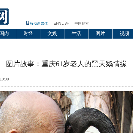
移动新媒体
中国搜索
国内
财经
文娱
生活
图片
视频
图片故事：重庆61岁老人的黑天鹅情缘
10:08