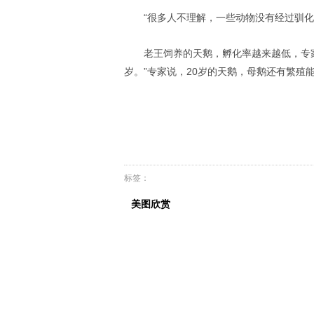
“很多人不理解，一些动物没有经过驯
老王饲养的天鹅，孵化率越来越低，专家
岁。”专家说，20岁的天鹅，母鹅还有繁殖
标签：
美图欣赏