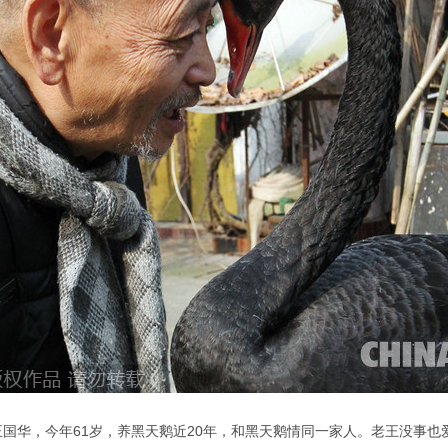
王叫王国华，今年61岁，养黑天鹅近20年，和黑天鹅情同一家人。老王没事