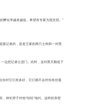
的孵化率越来越低，希望有专家为我支招。”
先迎接记者的，是老王家的两只土狗和一对黑
，一边把记者让进门。此时，这对黑天鹅低下
无论你对它们有多好，它们都不会对你有丝毫
前，伸长脖子对他“咕咕”地叫。这样的亲密