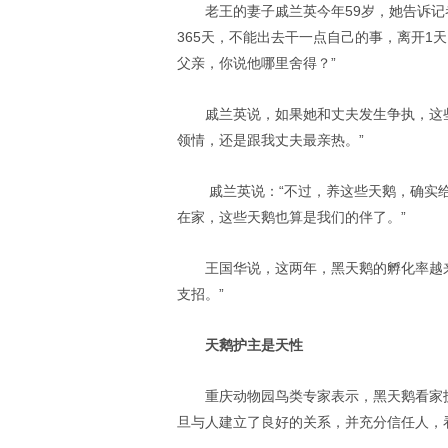
老王的妻子戚兰英今年59岁，她告诉记
365天，不能出去干一点自己的事，离开1
父亲，你说他哪里舍得？”
戚兰英说，如果她和丈夫发生争执，这
领情，还是跟我丈夫最亲热。”
戚兰英说：“不过，养这些天鹅，确实
在家，这些天鹅也算是我们的伴了。”
王国华说，这两年，黑天鹅的孵化率越来
支招。”
天鹅护主是天性
重庆动物园鸟类专家表示，黑天鹅看家
旦与人建立了良好的关系，并充分信任人，