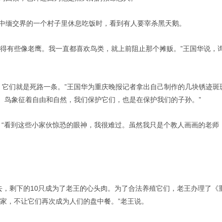
在中缅交界的一个村子里休息吃饭时，看到有人要宰杀黑天鹅。
长得有些像老鹰。我一直都喜欢鸟类，就上前阻止那个摊贩。”王国华说，
们，它们就是死路一条。”王国华为重庆晚报记者拿出自己制作的几块锈迹
。鸟象征着自由和自然，我们保护它们，也是在保护我们的子孙。”
。“看到这些小家伙惊恐的眼神，我很难过。虽然我只是个教人画画的老师
死去，剩下的10只成为了老王的心头肉。为了合法养殖它们，老王办理了
的家，不让它们再次成为人们的盘中餐。”老王说。