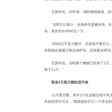
王国华说，20年前，他到缅甸旅游，
“当时它们很小，全身的毛是麻灰色，
鸟，售价也在4000元一只。
“4000元不是小数目，但是我不救它
前我就在嘉陵江附近保护鸟，还坐船去喂鸟
王国华说，当时那个摊贩已经杀了1只
救下11只。”
昏迷4天黑天鹅轮流守候
11只黑天鹅，其中1只在运输过程中
关的经营许可证，“我就想给它们一个安全