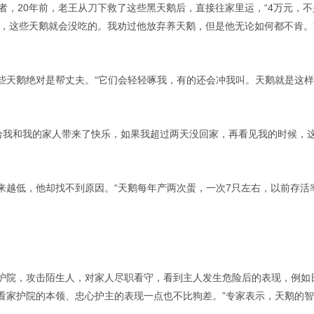
者，20年前，老王从刀下救了这些黑天鹅后，直接往家里运，“4万元，
天，这些天鹅就会没吃的。我劝过他放弃养天鹅，但是他无论如何都不肯。”
些天鹅绝对是帮丈夫。“它们会轻轻啄我，有的还会冲我叫。天鹅就是这
给我和我的家人带来了快乐，如果我超过两天没回家，再看见我的时候，
越低，他却找不到原因。“天鹅每年产两次蛋，一次7只左右，以前存活率
护院，攻击陌生人，对家人尽职看守，看到主人发生危险后的表现，例如
看家护院的本领、忠心护主的表现一点也不比狗差。”专家表示，天鹅的