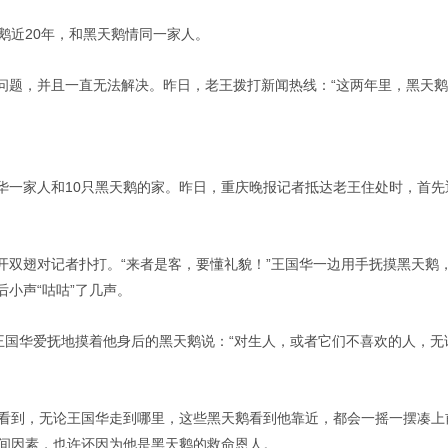
鹅近20年，和黑天鹅情同一家人。
问题，并且一直无法解决。昨日，老王拨打新闻热线：“这两年里，黑天鹅
华一家人和10只黑天鹅的家。昨日，重庆晚报记者抵达老王住处时，首
开双翅对记者扑打。“来者是客，要懂礼貌！”王国华一边用手抚摸黑天鹅
小声“咕咕”了几声。
”王国华爱抚地摸着他身后的黑天鹅说：“对生人，或者它们不喜欢的人，
者看到，无论王国华走到哪里，这些黑天鹅看到他靠近，都会一摇一摆凑上
时间因素，也许还因为他是黑天鹅的救命恩人。