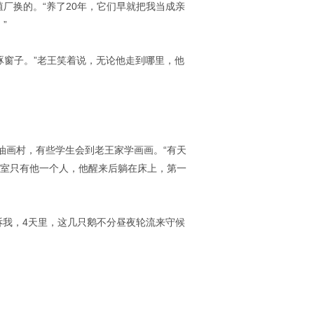
殖厂换的。“养了20年，它们早就把我当成亲
”
啄窗子。”老王笑着说，无论他走到哪里，他
油画村，有些学生会到老王家学画画。“有天
画室只有他一个人，他醒来后躺在床上，第一
诉我，4天里，这几只鹅不分昼夜轮流来守候