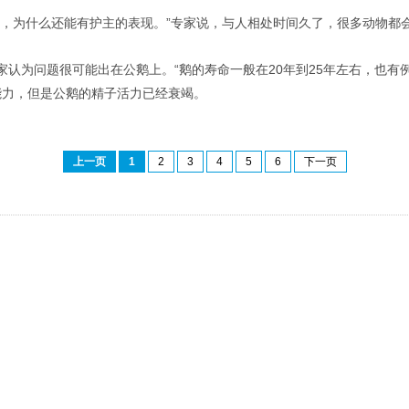
化，为什么还能有护主的表现。”专家说，与人相处时间久了，很多动物都
认为问题很可能出在公鹅上。“鹅的寿命一般在20年到25年左右，也有
能力，但是公鹅的精子活力已经衰竭。
上一页
1
2
3
4
5
6
下一页