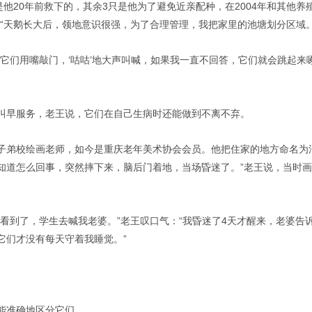
是他20年前救下的，其余3只是他为了避免近亲配种，在2004年和其他养
“天鹅长大后，领地意识很强，为了合理管理，我把家里的池塘划分区域。
它们用嘴敲门，‘咕咕’地大声叫喊，如果我一直不回答，它们就会跳起来
叫早服务，老王说，它们在自己生病时还能做到不离不弃。
子弟校绘画老师，如今是重庆老年美术协会会员。他把住家的地方命名为
知道怎么回事，突然摔下来，脑后门着地，当场昏迷了。”老王说，当时
。
看到了，学生去喊我老婆。”老王叹口气：“我昏迷了4天才醒来，老婆告
它们才没有每天守着我睡觉。”
能准确地区分它们。