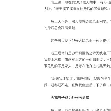
老王说，现在的10只黑天鹅中，有7只
人啦。”老王摸了摸跟在他身后的黑天鹅说：
每天天不亮，黑天鹅就会跟老王问早。“
的身后总会跟着天鹅。
这些黑天鹅不但每天给老王一家人提供
老王退休前是沙坪坝区杨公桥无线电厂
我爬上木梯，修画室上方的一处漏雨点，不
眼见到的不是家人，是守在他身边的黑天鹅
“后来我才知道，我摔倒后，我教的学生
我，赶都赶不走。直到我痊愈后，下了床，
天鹅当子成为他作画灵感
每只黑天鹅虽然外形相似，但是老王却