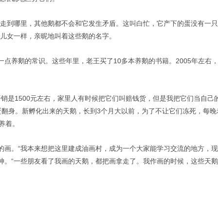
论走到哪里，其他鹅都不会和它发生矛盾。这叫白忙，它产下的蛋没有一
的儿女一样，亲昵地叫着这些鹅的名字。
点养鹅的常识。这些年里，老王买了10多本养鹅的书籍。2005年左右
开销是1500元左右，家里人有时候把它们叫赔钱货，但是我把它们当自己
蛋翻身。新孵化出来的天鹅，长到3个月大以前，为了不让它们冻死，每
养着。
的画。“我本来想把这里建成油画村，成为一个大家能学习交流的地方，现
神。“一些朋友看了我画的天鹅，都把画拿走了。我作画的时候，这些天