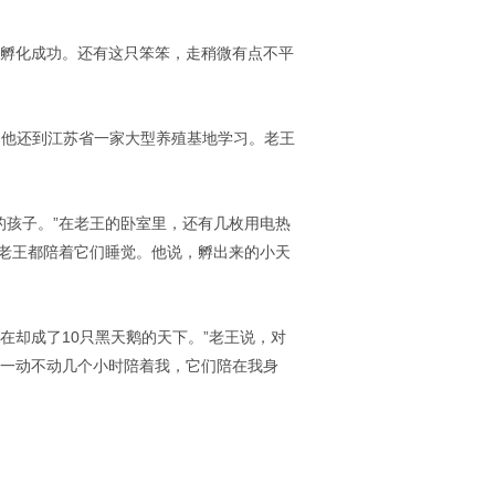
只孵化成功。还有这只笨笨，走稍微有点不平
，他还到江苏省一家大型养殖基地学习。老王
的孩子。”在老王的卧室里，还有几枚用电热
晚老王都陪着它们睡觉。他说，孵出来的小天
在却成了10只黑天鹅的天下。”老王说，对
鹅一动不动几个小时陪着我，它们陪在我身