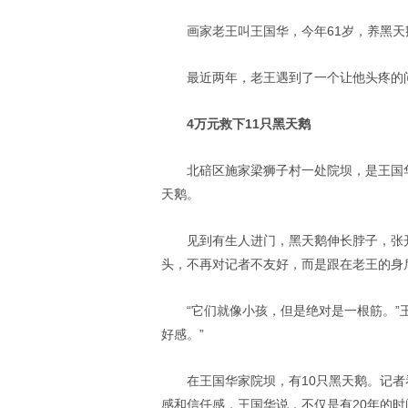
画家老王叫王国华，今年61岁，养黑天
最近两年，老王遇到了一个让他头疼的
4万元救下11只黑天鹅
北碚区施家梁狮子村一处院坝，是王国
天鹅。
见到有生人进门，黑天鹅伸长脖子，张
头，不再对记者不友好，而是跟在老王的身后
“它们就像小孩，但是绝对是一根筋。
好感。”
在王国华家院坝，有10只黑天鹅。记
感和信任感，王国华说，不仅是有20年的