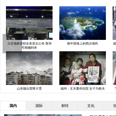
北京地铁里程全表首次公布 查询
南中国海上的西沙渔民
成
可精确到米
山东烟台普降大雪
福州：丈夫重伤住院 女子为救夫
街头跪地卖女儿
国内
国际
财经
文化