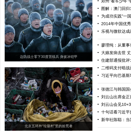
郑州“看车少年
图解：澳门回归1
为成功实践"一
2014年中国
乐视与微软达成
廖理纯：从董事
大娘发病去世 
边防战士零下30度苦练兵 身披冰铠甲
住建部通报批评
二维码支付暗战
习近平向巴基斯
张德江与韩国国
刘云山出席金正
刘云山会见10
十句话看习近平
新华社陈聪：当
北京五环外“垃圾村”里的拾荒者