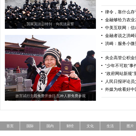
律令，靠什么存
金融够给力农业
国家宪法日特刊：向宪法宣誓
中美互联网：信
金融者说之洪崎
洪崎：服务小微
央企高管公积金
“少年不可欺”
“政府网站新规”
人民日报评论员
外媒为啥看好中
故宫试行主题免费开放日 五种人群免费参观
首页
国际
国内
财经
文化
生活
图片