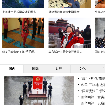
上海迪士尼乐园设计图曝光
外籍男涉嫌虐待中国养女 ...
火锅店闭
残友的瑜伽梦：像“千手观...
故宫试行主题免费开放日 ...
国家宪
国内
国际
财经
文化
“稳”中见“优”
农民“三块地”改
“国家宪法日”
新华网评：官员
新华网评：以崭