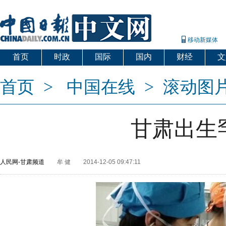
移动新媒体
首页
时政
国际
国内
财经
文
首页
>
中国在线
>
滚动图
甘肃出生
人民网-甘肃频道
牟 健
2014-12-05 09:47:11