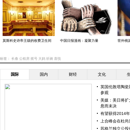
莫斯科史诗帝王级的收费卫生间
中国日报漫画：凝聚力量
世外桃
标签：
长春
公租房
摇号
大妈
祈祷
喜悦
国际
国内
财经
文化
英国伦敦塔陶瓷
参观
美媒：美日将扩
悬而未决
有望获得2014
上合峰会在杜尚
苏格兰独立公投