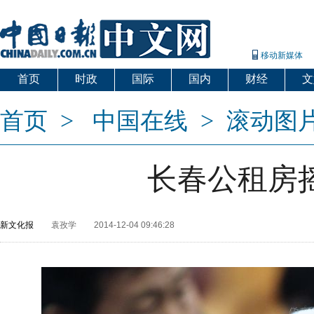
移动新媒体
首页
时政
国际
国内
财经
文
首页
>
中国在线
>
滚动图
长春公租房
新文化报
袁孜学
2014-12-04 09:46:28