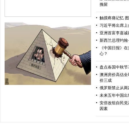
挽留
触摸疼痛记忆 图
习近平将出席上
亚洲首富李嘉诚
新西兰总理约翰
《中国日报》在
心？
盘点各国中秋节
冷暖自知
澳洲房价高估全
价三成
俄罗斯禁止从两
未来五年中国出
安倍改组自民党
因素