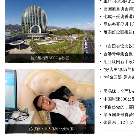
宝汗·埃恩赛根:
德国质量协会调查
七成三受访香港
网信办开促进电
落实好全面推进
《古田会议决议
香港青年集会反“
航拍雁栖湖APEC会议区
用互联网新手段发
"好店主"李淑
"拼命三郎"足迹
吴晶妹：全面协
中国时速300
该自己做的，都
第五届我最喜爱
饶昌东：12年
山东济南：男人体验分娩阵痛