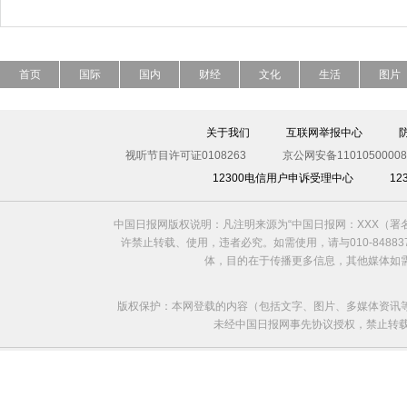
首页
国际
国内
财经
文化
生活
图片
关于我们
互联网举报中心
视听节目许可证0108263
京公网安备11010500008
12300电信用户申诉受理中心
1
中国日报网版权说明：凡注明来源为“中国日报网：XXX（
许禁止转载、使用，违者必究。如需使用，请与010-8488
体，目的在于传播更多信息，其他媒体如
版权保护：本网登载的内容（包括文字、图片、多媒体资讯
未经中国日报网事先协议授权，禁止转载使用。给