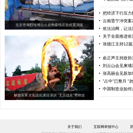
把经济下行压力
云南晋宁冲突案
北京市举行埃博拉出血热疫情应急处置演练
依法治网，让法
关于全面推进依
张德江主持12届
俞正声主持政协
刘云山会见柬埔
张高丽会见新加
"占中"已整月 "
中国制造业如何
解放军军犬实战化课目演训 “无言战友”秀绝技
关于我们
互联网举报中心