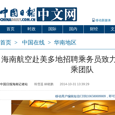
移动新媒体
首页
时政
国际
国内
财经
文
首页
>
中国在线
>
华南地区
海南航空赴美多地招聘乘务员致
乘团队
中国日报海南记者站
韩雪遥 林晓鹏
2014-10-31 13:39:29
移动用户编辑短信CD到106580009009