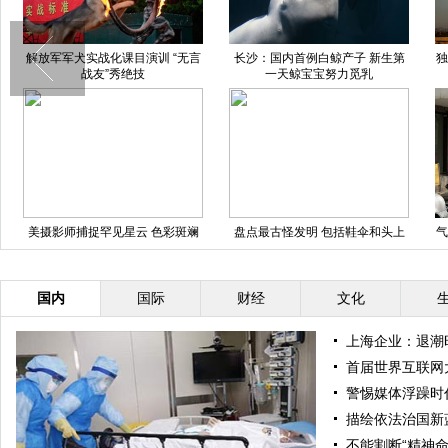
解放军军犬实战化课目演训 “无言
长沙：国内首例白鲸产子 新生第
独
战友”秀绝技
一天鲸宝宝努力觅乳
美摄影师捕捉罕见星云 色彩斑斓
盘点最古怪发明 包括鞋伞和头上
气
形态各异
卷纸机(组图)
国内
国际
财经
文化
上海企业：退潮
首届世界互联网
警惕媒体浮躁时
描绘依法治国新
不能割断“精神命