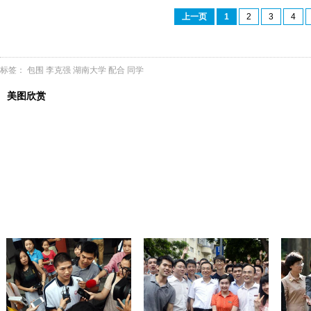
上一页
1
2
3
4
标签：
包围
李克强
湖南大学
配合
同学
美图欣赏