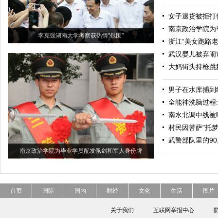
女子退货被拒打
南京政治学院为
李克强湖南大学考察获热情"包围"
浙江“美女跑路
武汉婴儿被弃闹
大妈街头持枪跳
男子在水库捕到
全能神洗脑过程
南水北调中线被
村民因菩萨"托
武警部队里的90
南京政治学院为毕业学员配发佩剑和军人身份牌
首页
国际
国内
财经
文化
生活
图片
关于我们
互联网举报中心