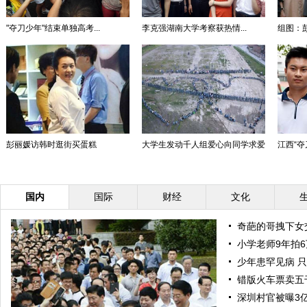
"夺刀少年"结束单独高考...
李克强湖南大学考察获热情...
组图：彭
彭丽媛访韩时逛街买蛋糕
大学生发动千人组爱心向同学求爱
江西“
国内
国际
财经
文化
奇葩的哥拽下女交
小学老师9年拍
少年患罕见病 只
错版火车票卖五
深圳村官被曝3