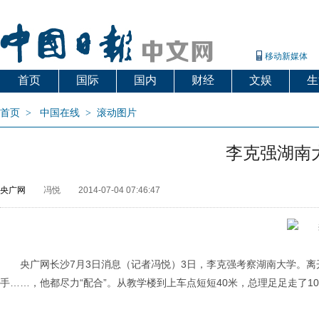
移动新媒体
首页
国际
国内
财经
文娱
生
首页
>
中国在线
>
滚动图片
李克强湖南
央广网
冯悦
2014-07-04 07:46:47
央广网长沙7月3日消息（记者冯悦）3日，李克强考察湖南大学。离
手……，他都尽力“配合”。从教学楼到上车点短短40米，总理足足走了1