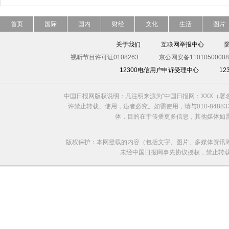
首页
国际
国内
财经
文化
生活
图片
关于我们
互联网举报中心
视听节目许可证0108263
京公网安备11010500008
12300电信用户申诉受理中心
1
中国日报网版权说明：凡注明来源为“中国日报网：XXX（
许禁止转载、使用，违者必究。如需使用，请与010-8488
体，目的在于传播更多信息，其他媒体如
版权保护：本网登载的内容（包括文字、图片、多媒体资讯
未经中国日报网事先协议授权，禁止转载使用。给