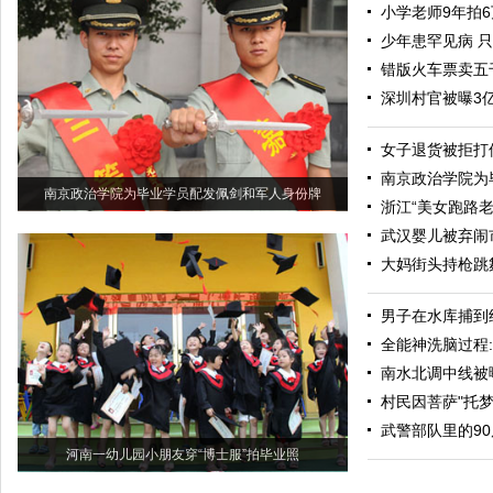
小学老师9年拍
少年患罕见病 只
错版火车票卖五
深圳村官被曝3
女子退货被拒打
南京政治学院为
南京政治学院为毕业学员配发佩剑和军人身份牌
浙江“美女跑路
武汉婴儿被弃闹
大妈街头持枪跳
男子在水库捕到
全能神洗脑过程
南水北调中线被
村民因菩萨"托
武警部队里的90
河南一幼儿园小朋友穿“博士服”拍毕业照