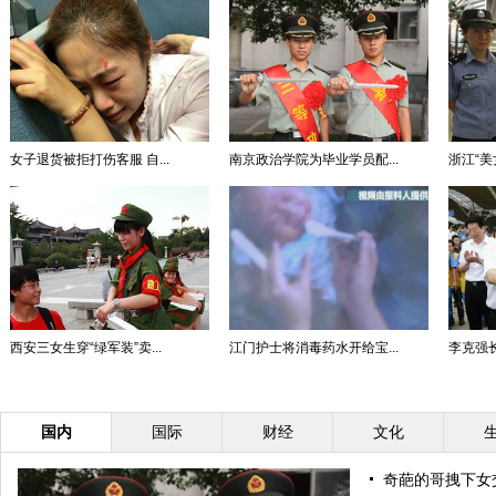
女子退货被拒打伤客服 自...
南京政治学院为毕业学员配...
浙江“
西安三女生穿“绿军装”卖...
江门护士将消毒药水开给宝...
李克强
国内
国际
财经
文化
奇葩的哥拽下女交