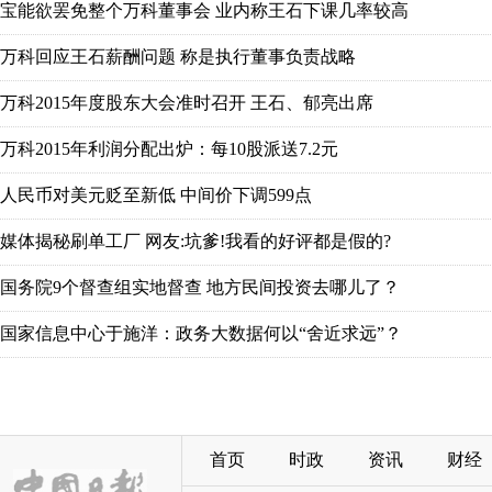
宝能欲罢免整个万科董事会 业内称王石下课几率较高
万科回应王石薪酬问题 称是执行董事负责战略
万科2015年度股东大会准时召开 王石、郁亮出席
万科2015年利润分配出炉：每10股派送7.2元
人民币对美元贬至新低 中间价下调599点
媒体揭秘刷单工厂 网友:坑爹!我看的好评都是假的?
国务院9个督查组实地督查 地方民间投资去哪儿了？
国家信息中心于施洋：政务大数据何以“舍近求远”？
首页
时政
资讯
财经