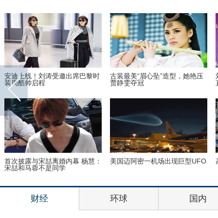
安迪上线！刘涛受邀出席巴黎时
古装最美“眉心坠”造型，她艳压
装周酷帅启程
贾静雯夺冠
首次披露与宋喆离婚内幕 杨慧：
美国迈阿密一机场出现巨型UFO
宋喆和马蓉不是同学
财经
环球
国内