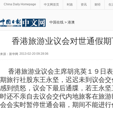
China Daily Homepage
中文网首页
时政
资讯
财经
生
中国在线
>
港澳
香港旅游业议会对世通假期
2013-02-20 09:28:06
来源：新华网
香港旅游业议会主席胡兆英１９日表
期旅行社股东王永坚，迟迟未到议会交
感到愤怒，议会下最后通牒，若王永坚
时还不亲自去议会交代内地旅客在旅游
会会实时暂停世通会籍，期间不能进行