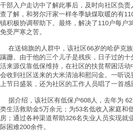
干部入户走访中了解此事后，及时向社区负责
查了解，和努尔汗家一样冬季缺煤取暖的有11
镇积极协调帮助下。最终，解决了110户每户
免受严寒之苦。
在送锦旗的人群中，该社区66岁的哈萨克
蹒跚。由于他的三个儿子是残疾，日子过的十
活来源仅靠低保维持，在社区的扶贫帮困活动
会收到社区送来的大米清油和慰问金。一听说
上节日盛装，还为社区的工作人员唱了一首感
据介绍，该社区有低保户608人，去年为 6
类生活救助金5万余元；为53名低收入家庭和
房；通过各种渠道帮助326名失业人员实现就
际困难200余件。