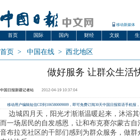
移动新媒体
首页
国际
国内
财经
文娱
生
首页
>
中国在线
>
西北地区
做好服务 让群众生活
中国日报新疆记者站
2012-04-19 10:37:04
移动用户编辑短信CD到106580009009，即可免费订阅30天中国日报双语手
边城四月天，阳光才渐渐温暖起来，沐浴其
而一场居民的自发感恩，让和布克赛尔蒙古自
音布拉克社区的干部们感到为群众服务，做群