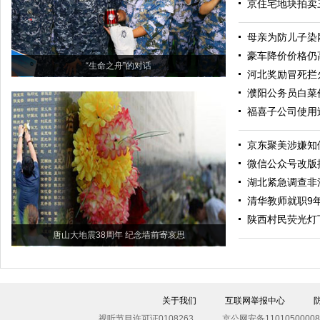
京住宅地块拍卖
母亲为防儿子染
豪车降价价格仍
“生命之舟”的对话
河北奖励冒死拦
濮阳公务员白菜
福喜子公司使用
京东聚美涉嫌知
微信公众号改版
湖北紧急调查非
清华教师就职9
陕西村民荧光灯
唐山大地震38周年 纪念墙前寄哀思
关于我们
互联网举报中心
视听节目许可证0108263
京公网安备11010500008