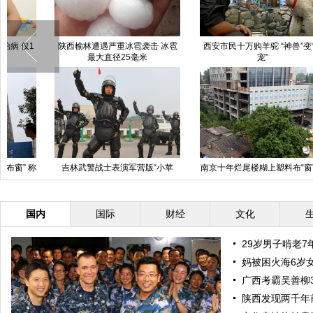
西安市民十万购羊驼 “神兽”变“萌
中部四省公安特警反恐拉动演练在
宠”
武汉举行
南京十年烂尾楼糊上塑料布“窗” 称
型男七夕献福利 裸身大跳“小苹果”
西
为维护市容
国内
国际
财经
文化
29岁男子啃老7
妈被困火海6岁
广西考霸吴善柳
陕西发现两千年