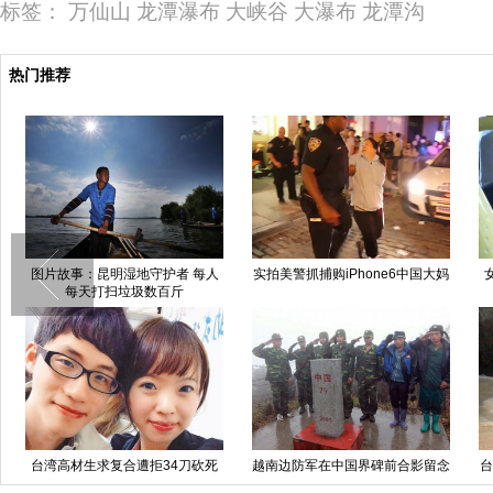
标签：
万仙山
龙潭瀑布
大峡谷
大瀑布
龙潭沟
热门推荐
图片故事：昆明湿地守护者 每人
实拍美警抓捕购iPhone6中国大妈
每天打扫垃圾数百斤
台湾高材生求复合遭拒34刀砍死
越南边防军在中国界碑前合影留念
台
女友