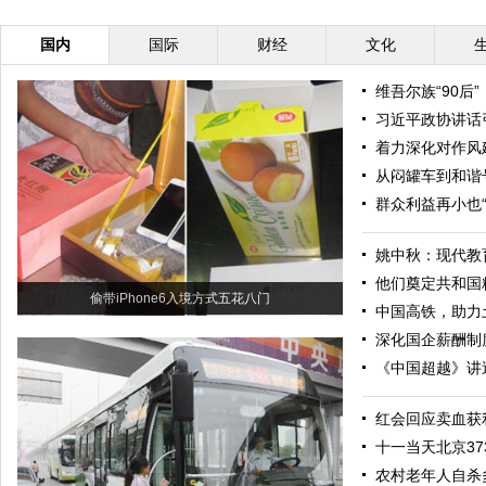
国内
国际
财经
文化
维吾尔族“90后
习近平政协讲话
着力深化对作风
从闷罐车到和谐
群众利益再小也“
姚中秋：现代教
他们奠定共和国
偷带iPhone6入境方式五花八门
中国高铁，助力
深化国企薪酬制
《中国超越》讲
红会回应卖血获
十一当天北京37
农村老年人自杀