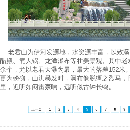
老君山为伊河发源地，水资源丰富，以致溪
醋殿、煮人锅、龙潭瀑布等壮美景观。其中老君
余个，尤以老君天瀑为最，最大的落差152米
更为磅礴，山洪暴发时，瀑布像脱缰之烈马，
里，近听如闷雷轰响，远听似古钟长鸣。
上一页
1
2
3
4
5
6
7
8
9