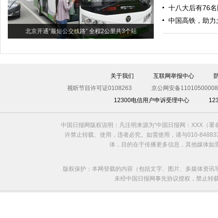
十八大后有76
中国高铁，助力
北京开通“最短公交线路” 全程2公里共3个站
关于我们
互联网举报中心
视听节目许可证0108263
京公网安备11010500008
12300电信用户申诉受理中心
1
中国日报网版权说明：凡注明来源为“中国日报网：XXX（
许禁止转载、使用，违者必究。如需使用，请与010-8488
体，目的在于传播更多信息，其他媒体如
版权保护：本网登载的内容（包括文字、图片、多媒体资讯
未经中国日报网事先协议授权，禁止转载使用。给