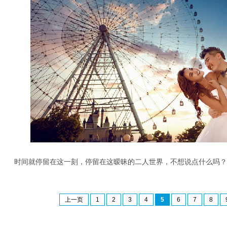
时间就停留在这一刻，停留在这暧昧的二人世界，不想说点什么吗？
上一页
1
2
3
4
5
6
7
8