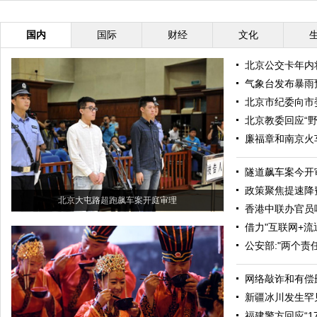
国内
国际
财经
文化
北京公交卡年内
气象台发布暴雨
北京市纪委向市
北京教委回应“
廉福章和南京火车
隧道飙车案今开
政策聚焦提速降
北京大屯路超跑飙车案开庭审理
香港中联办官员
借力"互联网+流
公安部:"两个责
网络敲诈和有偿
新疆冰川发生罕
福建警方回应“1