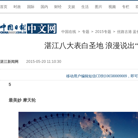
首页
时政
国际
国内
财经
文娱
生活
图片
视频
专栏
中国在线
>
专题
>
2015专题
>
丝路古港 蓝
湛江八大表白圣地 浪漫说出“5
湛江新闻网
2015-05-20 11:10:30
移动用户编辑短信CD到106580009009
5
最美妙 摩天轮