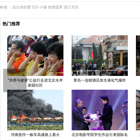
标签：
说出你的爱
520
小编
徐闻菠萝
湛江市区
热门推荐
“营养与健康”公益行走进北京水岸
青岛一连锁酒店发生液化气爆炸
家园社区
河南焦作一板车高速路上着火
北京电影学院学生作品引来国际名
导金基德