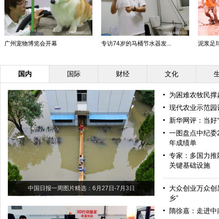
广州宠物博览会开幕
专访74岁的马桶节水器发...
泥浆足
国内
国际
财经
文化
为困难农牧民撑
现代农业示范园
新华网评：当好“
一图盘点中纪委
年成绩单
专家：多国力推
关键基础设施
大众创业万众创
中国日报一周图片精选：6月27日-7月3日
乡”
隋徐嘉：走进中