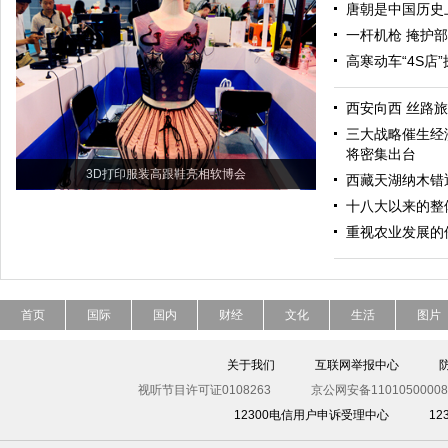
唐朝是中国历史
一杆机枪 掩护
高寒动车“4S店
西安向西 丝路
三大战略催生经
将密集出台
3D打印服装高跟鞋亮相软博会
西藏天湖纳木错
十八大以来的整
重视农业发展的
首页
国际
国内
财经
文化
生活
图片
关于我们
互联网举报中心
视听节目许可证0108263
京公网安备11010500008
12300电信用户申诉受理中心
1