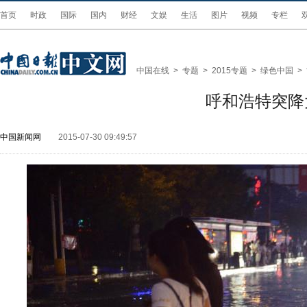
首页
时政
国际
国内
财经
文娱
生活
图片
视频
专栏
中国在线
>
专题
>
2015专题
>
绿色中国
>
呼和浩特突降
中国新闻网
2015-07-30 09:49:57