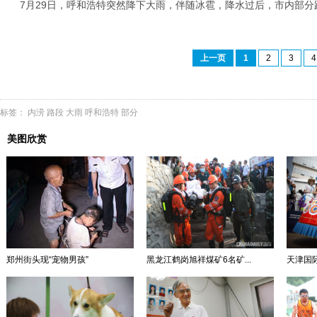
7月29日，呼和浩特突然降下大雨，伴随冰雹，降水过后，市内部分
上一页
1
2
3
4
标签：
内涝
路段
大雨
呼和浩特
部分
美图欣赏
郑州街头现“宠物男孩”
黑龙江鹤岗旭祥煤矿6名矿...
天津国