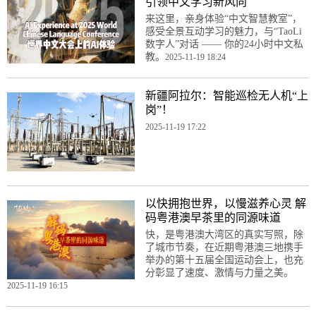
引领中文学习新风向
来这里，亲身体验“中文智慧教室”，
感受全景互动学习的魅力，与“TaoLi
数字人”对话 —— 你的24小时中文私
教。
2025-11-19 18:24
新疆阿拉尔：智能巡检无人机“上
岗”！
2025-11-19 17:22
以快拥抱世界，以慢滋养心灵 解
码粤港澳早茶里的同源味道
快，是粤港澳大湾区的真实写照，除
了城市节奏，在近期粤港澳三地携手
举办的第十五届全国运动会上，也充
分彰显了速度、激情与力量之美。
2025-11-19 16:15