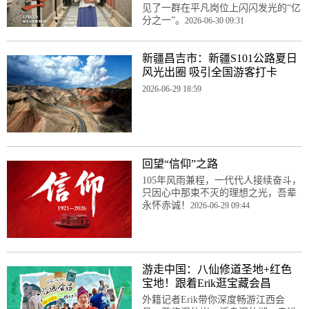
见了一群在平凡岗位上闪闪发光的“亿
分之一”。
2026-06-30 09:31
新疆昌吉市：新疆S101公路夏日
风光出圈 吸引全国游客打卡
2026-06-29 18:59
回望“信仰”之路
105年风雨兼程，一代代人接续奋斗，
只因心中那束不灭的理想之光，吾辈
永怀赤诚！
2026-06-29 09:44
游走中国：八仙修道圣地+红色
宝地！跟着Erik逛宝藏会昌
外籍记者Erik带你深度畅游江西会