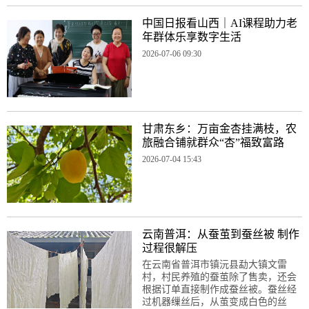
中国日报看山西｜AI课程助力老
年群体乐享数字生活
2026-07-06 09:30
甘肃东乡：万亩金杏挂满枝，农
旅融合铺就群众“杏”福致富路
2026-07-04 15:43
云南普洱：从蚕茧到蚕丝被 制作
过程很解压
在云南省普洱市镇沅县勐大镇文雷
村，村民养殖的蚕茧除了售卖，还会
根据订单直接制作成蚕丝被。蚕丝经
过机器缫丝后，从茧变成白色的丝