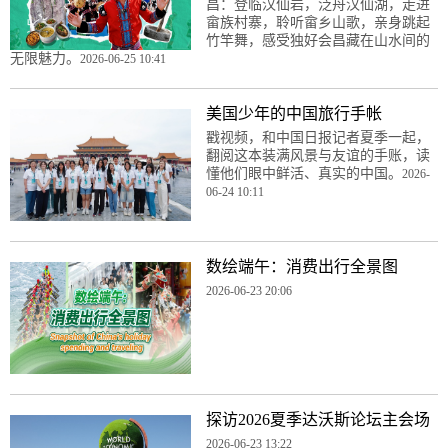
昌：登临汉仙岩，泛舟汉仙湖，走进
畲族村寨，聆听畲乡山歌，亲身跳起
竹竿舞，感受独好会昌藏在山水间的
无限魅力。
2026-06-25 10:41
美国少年的中国旅行手帐
戳视频，和中国日报记者夏季一起，
翻阅这本装满风景与友谊的手账，读
懂他们眼中鲜活、真实的中国。
2026-
06-24 10:11
数绘端午：消费出行全景图
2026-06-23 20:06
探访2026夏季达沃斯论坛主会场
2026-06-23 13:22