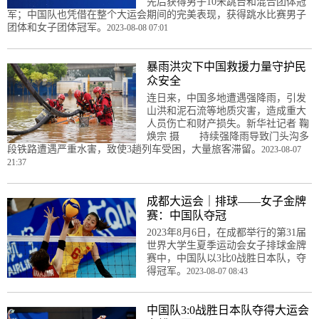
先后获得男子10米跳台和混合团体冠
军；中国队也凭借在整个大运会期间的完美表现，获得跳水比赛男子
团体和女子团体冠军。
2023-08-08 07:01
暴雨洪灾下中国救援力量守护民
众安全
连日来，中国多地遭遇强降雨，引发
山洪和泥石流等地质灾害，造成重大
人员伤亡和财产损失。新华社记者 鞠
焕宗 摄 持续强降雨导致门头沟多
段铁路遭遇严重水害，致使3趟列车受困，大量旅客滞留。
2023-08-07
21:37
成都大运会｜排球——女子金牌
赛：中国队夺冠
2023年8月6日，在成都举行的第31届
世界大学生夏季运动会女子排球金牌
赛中，中国队以3比0战胜日本队，夺
得冠军。
2023-08-07 08:43
中国队3:0战胜日本队夺得大运会