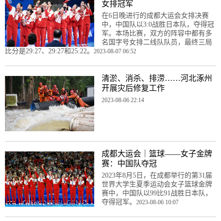
女排冠军
在6日晚进行的成都大运会女排决赛
中，中国队以3:0战胜日本队，夺得冠
军。本场比赛，双方的阵容中都有多
名国字号女排二线队队员，最终三局
比分是29:27、29:27和25:22。
2023-08-07 06:52
清淤、消杀、排涝……河北涿州
开展灾后修复工作
2023-08-06 22:14
成都大运会｜篮球——女子金牌
赛：中国队夺冠
2023年8月5日，在成都举行的第31届
世界大学生夏季运动会女子篮球金牌
赛中，中国队以99比91战胜日本队，
夺得冠军。
2023-08-06 10:07