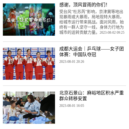
感谢，顶风冒雨的你们！
受台风“杜苏芮”影响，京津冀等地出
现暴雨或大暴雨，局地现特大暴雨，
给城市运行带来挑战。面对风雨，始
终有一群人坚守一线，身体力行地为
城市的运转贡献力量。
2023-08-02 09:25
成都大运会｜乒乓球——女子团
体赛：中国队夺冠
2023-08-01 20:26
北京石景山：麻峪地区积水严重
群众转移安置
2023-08-01 16:05