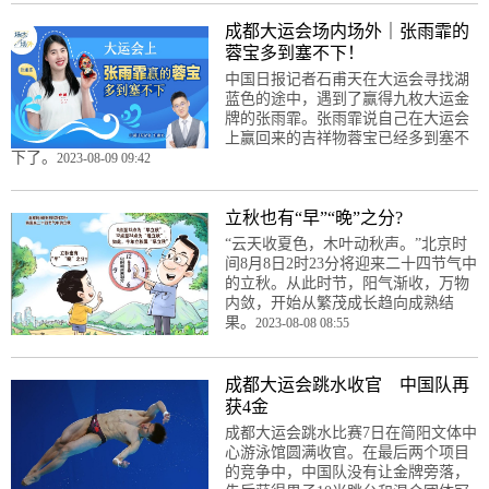
成都大运会场内场外｜张雨霏的
蓉宝多到塞不下！
中国日报记者石甫天在大运会寻找湖
蓝色的途中，遇到了赢得九枚大运金
牌的张雨霏。张雨霏说自己在大运会
上赢回来的吉祥物蓉宝已经多到塞不
下了。
2023-08-09 09:42
立秋也有“早”“晚”之分?
“云天收夏色，木叶动秋声。”北京时
间8月8日2时23分将迎来二十四节气中
的立秋。从此时节，阳气渐收，万物
内敛，开始从繁茂成长趋向成熟结
果。
2023-08-08 08:55
成都大运会跳水收官 中国队再
获4金
成都大运会跳水比赛7日在简阳文体中
心游泳馆圆满收官。在最后两个项目
的竞争中，中国队没有让金牌旁落，