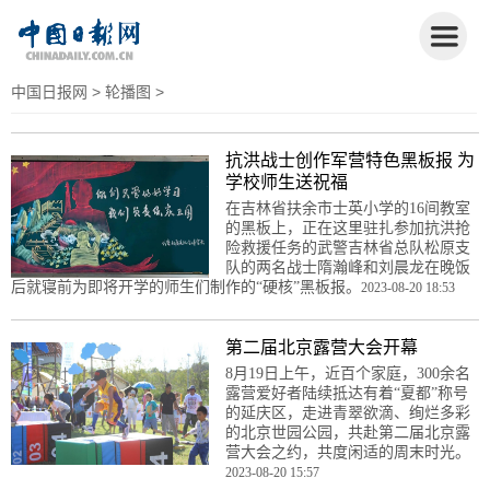
中国日报网
>
轮播图
>
抗洪战士创作军营特色黑板报 为
学校师生送祝福
在吉林省扶余市士英小学的16间教室
的黑板上，正在这里驻扎参加抗洪抢
险救援任务的武警吉林省总队松原支
队的两名战士隋瀚峰和刘晨龙在晚饭
后就寝前为即将开学的师生们制作的“硬核”黑板报。
2023-08-20 18:53
第二届北京露营大会开幕
8月19日上午，近百个家庭，300余名
露营爱好者陆续抵达有着“夏都”称号
的延庆区，走进青翠欲滴、绚烂多彩
的北京世园公园，共赴第二届北京露
营大会之约，共度闲适的周末时光。
2023-08-20 15:57