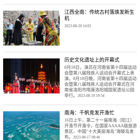
江西全南：传统古村落焕发新生
机
2023-08-20 14:01
历史文化遗址上的开幕式
8月18日，演员在河南省第十四届运动
会暨第八届残疾人运动会开幕式上表
演。8月18日晚，河南省第十四届运动
会暨第八届残疾人运动会开幕式在河
南省洛阳市隋唐洛阳城国家遗址公园
举行。
2023-08-19 19:54
南海：千帆竞发开渔忙
16日上午，第二十一届南海（阳江）
开渔节开渔令，在国家AAAAA级旅游
景区、中国“十大美丽海岛”海陵岛发
布。
2023-08-17 08:46