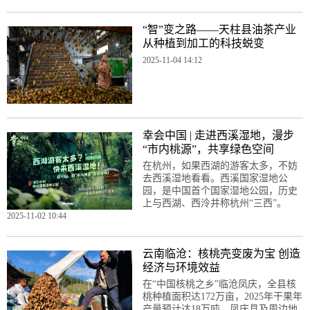
“智”变之路——天柱县油茶产业
从种植到加工的科技蜕变
2025-11-04 14:12
幸会中国 | 走进西溪湿地，漫步
“市内桃源”，共享绿色空间
在杭州，如果西湖的游客太多，不妨
去西溪湿地看看。西溪国家湿地公
园，是中国首个国家湿地公园，历史
上与西湖、西泠并称杭州“三西”。
2025-11-02 10:44
云南临沧：核桃壳变废为宝 创造
经济与环境效益
在“中国核桃之乡”临沧凤庆，全县核
桃种植面积达172万亩，2025年干果年
产量预计达18万吨，凤庆县及周边地