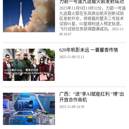
力箭一号遥九运载火箭发射成功
2025年11月9日11时32分，力箭一号遥
九运载火箭在东风商业航天创新试验
区发射升空，将搭载的楚天二号技术
试验01星、02星顺利送入预定轨道，
飞行试验任务获得圆满成功。
2025-11-
09 16:07
620年帆影未远 一囊馨香传情
2025-11-09 15:12
广西：“进”享AI赋能红利 “博”出
开放合作商机
2025-11-09 14:59