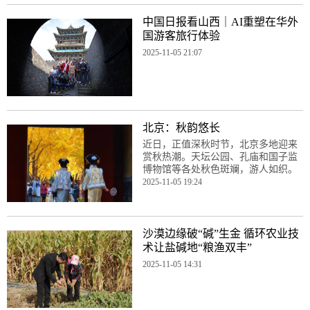
中国日报看山西｜AI重塑在华外
国游客旅行体验
2025-11-05 21:07
北京：秋韵悠长
近日，正值深秋时节，北京多地迎来
赏秋热潮。天坛公园、孔庙和国子监
博物馆等各处秋色斑斓，游人如织。
2025-11-05 19:24
沙漠边缘破“碱”生金 循环农业技
术让盐碱地“粮渔双丰”
2025-11-05 14:31