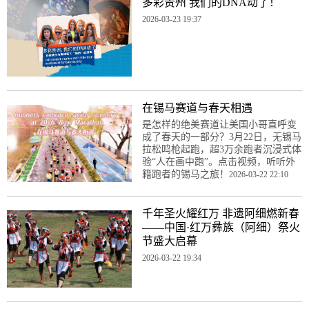
多彩贵州 我们的DNA动了！
2026-03-23 19:37
在锡马赛道与春天相遇
是怎样的绝美赛道让美国小哥直呼变
成了春天的一部分？3月22日，无锡马
拉松鸣枪起跑，超3万余跑者沉浸式体
验“人在画中跑”。点击视频，听听外
籍跑者的锡马之旅！
2026-03-22 22:10
千年圣火耀红万 非遗阿细燃新春
——中国·红万彝族（阿细）祭火
节盛大启幕
2026-03-22 19:34