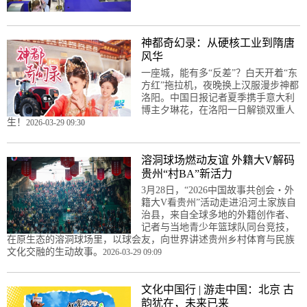
神都奇幻录：从硬核工业到隋唐
风华
一座城，能有多“反差”？白天开着“东
方红”拖拉机，夜晚换上汉服漫步神都
洛阳。中国日报记者夏季携手意大利
博主夕琳花，在洛阳一日解锁双重人
生！
2026-03-29 09:30
溶洞球场燃动友谊 外籍大V解码
贵州“村BA”新活力
3月28日，“2026中国故事共创会・外
籍大V看贵州”活动走进沿河土家族自
治县，来自全球多地的外籍创作者、
记者与当地青少年篮球队同台竞技，
在原生态的溶洞球场里，以球会友，向世界讲述贵州乡村体育与民族
文化交融的生动故事。
2026-03-29 09:09
文化中国行 | 游走中国：北京 古
韵犹在，未来已来