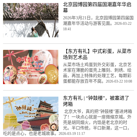
北京园博园第四届国潮嘉年华启
幕
2026年3月21日，北京园博园第四届国
潮嘉年华活动与游客见面。
2026-03-22
18:41
【东方有礼】中式彩蛋，从菜市
场到艺术品
从菜市场土鸡蛋到外交彩蛋，北京艺
术家在薄脆的蛋壳上雕刻、刺绣、绘
画，再加上特殊的处理工艺，每颗彩
蛋都能存放百年不腐。
2026-03-22 10:08
东方有礼 | “钟鼓楼”，被塞进了
烤箱
北京大爷，真的把“钟鼓楼”塞进烤箱
了！一块点心就是一座微缩京城。外
壳是胡同烟火，内馅是老北京的时
光。半口传统，半口新潮，这一口，
吃的是点心，也是老城故事。
2026-03-19 11:17