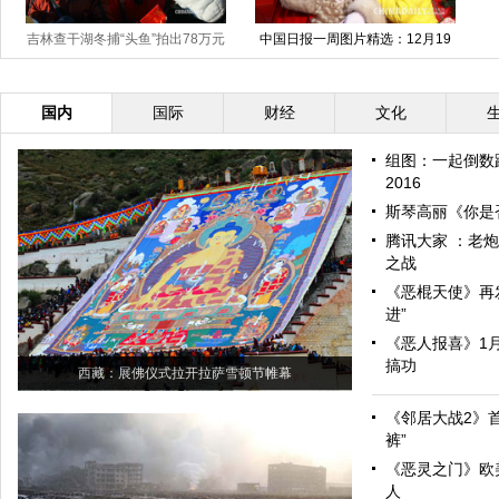
吉林查干湖冬捕“头鱼”拍出78万元
中国日报一周图片精选：12月19
日—25日
天价
国内
国际
财经
文化
组图：一起倒数
2016
斯琴高丽《你是
腾讯大家 ：老
之战
《恶棍天使》再
进”
《恶人报喜》1月
搞功
西藏：展佛仪式拉开拉萨雪顿节帷幕
《邻居大战2》首
裤”
《恶灵之门》欧
人