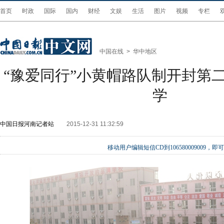
首页
时政
国际
国内
财经
文娱
生活
图片
视频
专栏
中国在线
>
华中地区
“豫爱同行”小黄帽路队制开封第
学
中国日报河南记者站
2015-12-31 11:32:59
移动用户编辑短信CD到106580009009