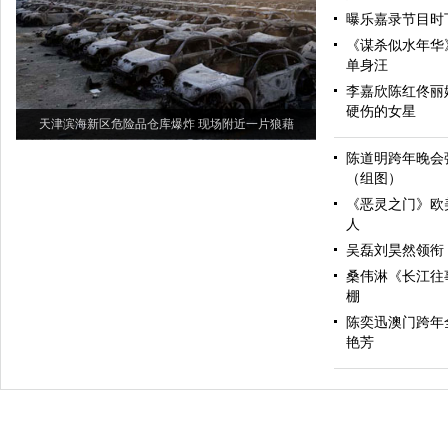
曝乐嘉录节目时
《谋杀似水年华》
单身汪
李嘉欣陈红佟丽
硬伤的女星
天津滨海新区危险品仓库爆炸 现场附近一片狼藉
陈道明跨年晚会
（组图）
《恶灵之门》欧
人
吴磊刘昊然领衔 
桑伟淋《长江往
棚
陈奕迅澳门跨年
艳芳