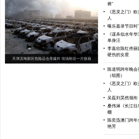
裤”
《恶灵之门》欧
人
曝乐嘉录节目时
《谋杀似水年华》
单身汪
李嘉欣陈红佟丽
硬伤的女星
天津滨海新区危险品仓库爆炸 现场附近一片狼藉
陈道明跨年晚会
（组图）
《恶灵之门》欧
人
吴磊刘昊然领衔 
桑伟淋《长江往
棚
陈奕迅澳门跨年
艳芳