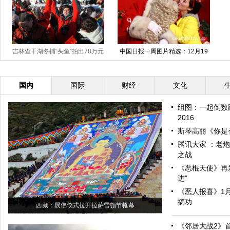
吉林查干湖冬捕“头鱼”拍出78万元
中国日报一周图片精选：12月19
日—25日
天价
国内
国际
财经
文化
组图：一起倒数
2016
斯琴高丽《你是
腾讯大家 ：老
之战
《恶棍天使》再
进”
《恶人报喜》1月
搞功
西藏：展佛仪式拉开拉萨雪顿节帷幕
《邻居大战2》首