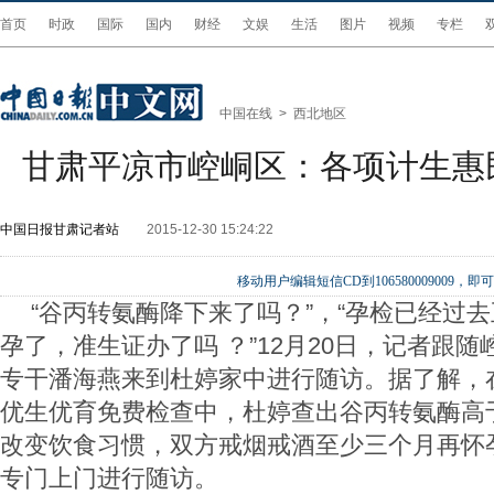
首页
时政
国际
国内
财经
文娱
生活
图片
视频
专栏
中国在线
>
西北地区
甘肃平凉市崆峒区：各项计生惠
中国日报甘肃记者站
2015-12-30 15:24:22
移动用户编辑短信CD到106580009009
“谷丙转氨酶降下来了吗？”，“孕检已经过
孕了，准生证办了吗 ？”12月20日，记者跟
专干潘海燕来到杜婷家中进行随访。据了解，
优生优育免费检查中，杜婷查出谷丙转氨酶高
改变饮食习惯，双方戒烟戒酒至少三个月再怀
专门上门进行随访。