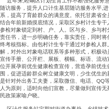
近年来,崆峒区计划生育工作不断强化服务
随访服务，提升人口计生基层随访服务水平,
系，提高了育龄群众的满意度。依托甘肃省全
结合年前新婚摸底情况，采取区乡村计生专干
参检对象锁定到村、户、人。区与乡、乡与村
责任书，进一步明确任务，靠实责任，同时将
终考核指标。由包村计生专干通过对参检人群
解，对外出对象电话联系等多种形式，积极动
宣传手册、公开栏、展板、横幅、标语、流动
位开展孕前优生健康检查宣传，营造孕前优生
围，促进适龄群众树立健康文明，少生优生的
是针对外出务工夫妻，采取微信、电话、QQ
人为原则，适时向他们宣教，尽量做到宣传无
民政策家喻户晓。
区计生服务站定期对街道办事处、乡镇技术