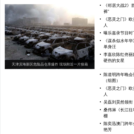
《邻居大战2》首
裤”
《恶灵之门》欧
人
曝乐嘉录节目时
《谋杀似水年华》
单身汪
李嘉欣陈红佟丽
硬伤的女星
天津滨海新区危险品仓库爆炸 现场附近一片狼藉
陈道明跨年晚会
（组图）
《恶灵之门》欧
人
吴磊刘昊然领衔 
桑伟淋《长江往
棚
陈奕迅澳门跨年
艳芳