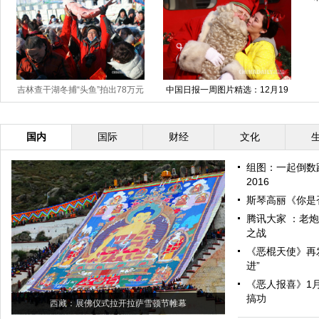
吉林查干湖冬捕“头鱼”拍出78万元
中国日报一周图片精选：12月19
日—25日
天价
国内
国际
财经
文化
组图：一起倒数
2016
斯琴高丽《你是
腾讯大家 ：老
之战
《恶棍天使》再
进”
《恶人报喜》1月
搞功
西藏：展佛仪式拉开拉萨雪顿节帷幕