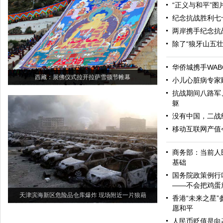
“正义与和平”
纪念抗战胜利七
两岸携手纪念抗
除了“狼牙山五
华侨城携手WAB
西藏：展佛仪式拉开拉萨雪顿节帷幕
小儿心脏病专家
抗战期间八路军
躯
没有中国，二战
移动互联网产值今
商务部：当前人
基础
国务院政策例行
——不会把鸡蛋
天津滨海新区危险品仓库爆炸 现场附近一片狼藉
香港“未来之星”
愿和平
人民币贬值是向