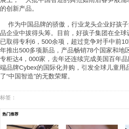
的创新产品。
作为中国品牌的骄傲，行业龙头企业好孩子
品企业中拔得头筹。目前，好孩子集团在全球
已取得专利
6
，
500
余项，超过竞争对手中前
10
年推出
500
多项新品，产品畅销
78
个国家和地
专柜达
4
，
000
家，去年还连续完成美国百年品
端品牌
Cybex
的国际化并购，引发全球儿童用
了“中国智造”的无数荣耀。
标签：
热门推荐