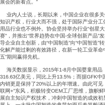
展会的新看点。”
业内人士说，长期以来，中国企业在很多关
知识产权，行业大而不强，处于国际产业分工
用品行业也不例外。协会坚持举办行业“创星大
赛”，并推出“世界趋势在中国
-
全球创新产品”
导企业自主创新，由“中国制造”向“中国智造”
化解产能过剩的有效路径，在新一轮工业革命
五”期间赢得先机。
海关数据显示，
2015
年
1-8
月中国婴童用品
316.63
亿美元，同比上升
13.5%
；而据
GFK
中
内销更是保持了
20%
以上的年增速。由此可见
联网
+
”东风，积极转变
OEM
工厂思维，旗帜鲜
展自主知识产权技术，冲刺中国智造的成效初
展上，一大批中国智造的典范如雨后春笋般涌