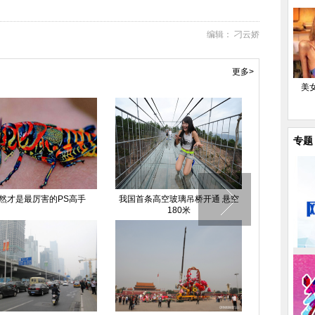
编辑： 刁云娇
更多>
美
专题
然才是最厉害的PS高手
我国首条高空玻璃吊桥开通 悬空
女子被甩后将
180米