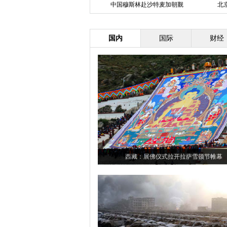
一大学女生的创意时装秀
中国穆斯林赴沙特麦加朝觐
北
国内
国际
财经
西藏：展佛仪式拉开拉萨雪顿节帷幕