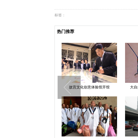
标签：
热门推荐
中网：纳达尔2比1淘汰索克 率先
故宫文化创意体验馆开馆
大自
晋级男单四强