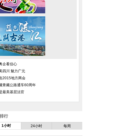
黄花岗七十二烈士
两岸事务主管部门负责人第四次正
纪念抗战胜利70周
式会面
币开始发
粤企看信心
美四川 魅力广元
焦2015地方两会
藏青藏公路通车60周年
是最美基层法官
排行
1小时
24小时
每周