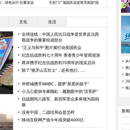
京：绿色出行 任重道远
天安门广场国庆花篮将亮相迎“国
夏立言拜谒
庆”
文化
生活
全球连线：中国人民抗日战争是世界反法西
斯战争的重要组成部分
“正义与和平”图片展打动美国民众
纪念抗战胜利七十周年 香港青少年冒雨巡游
从
两岸携手纪念抗战胜利70周年的现实启示
秀
除了“狼牙山五壮士”，还有他们……
聚
川
华侨城携手WABC，圆梦“星星的孩子”
谁
小儿心脏病专家顾虹：藏胞眼中的“活菩萨”
抗战期间八路军、新四军里众多将领为国捐
躯
新闻
没有中国，二战结局会是怎样
移动互联网产值今年或突破4000亿