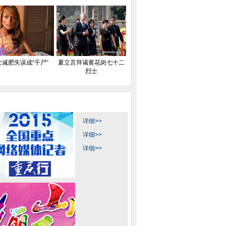
女减肥失误成“干尸”
夏立言拜谒黄花岗七十二
烈士
详细>>
详细>>
22万婚宴请了流浪
上海：百年浙江路桥今日复位
美女减肥失误成
详细>>
汉