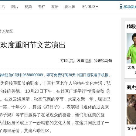
生活
图片
视频
专栏
双语
爱出国
移动新
精彩
华东地区
区欢度重阳节文艺演出
打印
发送
我来说两句
太像
辑短信CD到106580009009，即可免费订阅30天中国日报双语手机报。
”。为迎接重阳节的到来，丰富社区老年人的精神文化生活，弘
图片
传统美德。 10月20日下午，在社区广场举行“情暖金秋·关
出。在这云淡风清，秋高气爽的季节，大家欢聚一堂，现场已
一笑，十年少》、舞蹈《好日子》、表演唱《退休的朋友来
弟子规》等节目赢得了在场观众的喜爱，他们用优美的旋
为社区居民献上了一份精彩的文化大餐，在这共同度过了一
女子
了邻里感情，共建和谐社区。