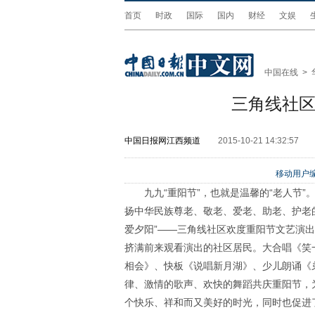
首页
时政
国际
国内
财经
文娱
中国在线
>
三角线社
中国日报网江西频道
2015-10-21 14:32:57
移动用户编
九九“重阳节”，也就是温馨的“老人节
扬中华民族尊老、敬老、爱老、助老、护老的
爱夕阳”——三角线社区欢度重阳节文艺演
挤满前来观看演出的社区居民。大合唱《笑
相会》、快板《说唱新月湖》、少儿朗诵《
律、激情的歌声、欢快的舞蹈共庆重阳节，
个快乐、祥和而又美好的时光，同时也促进