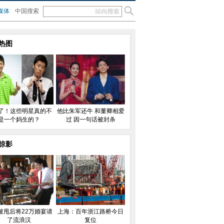
媒体
中国搜索
热图
了！这些明星真的不
他比朱军还牛 和董卿相爱
是一个妈生的？
过 因一句话被封杀
掠影
被甩后将22万婚宴请
上海：百年浙江路桥今日
了流浪汉
复位