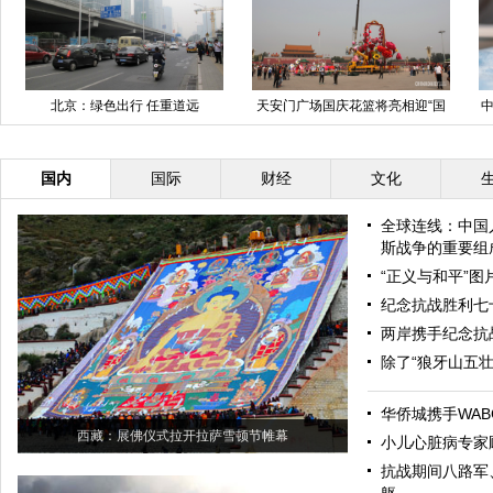
北京：绿色出行 任重道远
天安门广场国庆花篮将亮相迎“国
中
庆”
国内
国际
财经
文化
全球连线：中国
斯战争的重要组
“正义与和平”
纪念抗战胜利七
两岸携手纪念抗
除了“狼牙山五
华侨城携手WAB
西藏：展佛仪式拉开拉萨雪顿节帷幕
小儿心脏病专家
抗战期间八路军