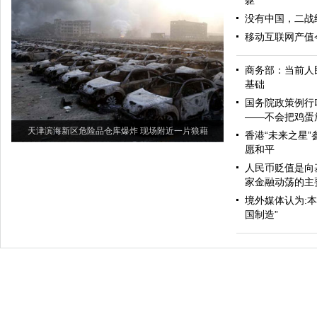
躯
没有中国，二战
移动互联网产值今
商务部：当前人
基础
国务院政策例行
——不会把鸡蛋
天津滨海新区危险品仓库爆炸 现场附近一片狼藉
香港“未来之星”
愿和平
人民币贬值是向
家金融动荡的主
境外媒体认为:
国制造”