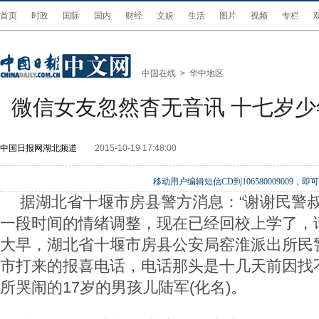
首页
时政
国际
国内
财经
文娱
生活
图片
视频
专栏
中国在线
>
华中地区
微信女友忽然杳无音讯 十七岁
中国日报网湖北频道
2015-10-19 17:48:00
移动用户编辑短信CD到106580009009
据湖北省十堰市房县警方消息：“谢谢民警
一段时间的情绪调整，现在已经回校上学了，请叔
大早，湖北省十堰市房县公安局窑淮派出所民
市打来的报喜电话，电话那头是十几天前因找
所哭闹的17岁的男孩儿陆军(化名)。