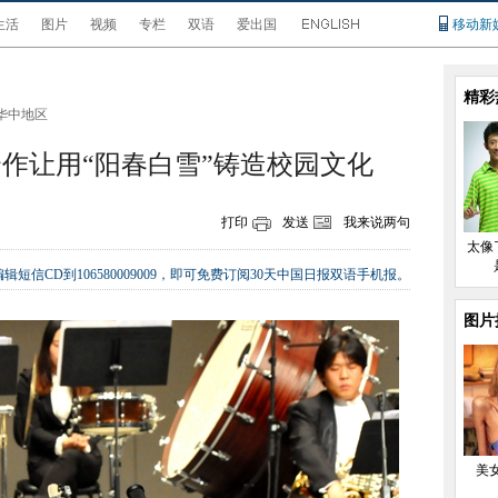
生活
图片
视频
专栏
双语
爱出国
移动新
精彩
华中地区
作让用“阳春白雪”铸造校园文化
打印
发送
我来说两句
太像
辑短信CD到106580009009，即可免费订阅30天中国日报双语手机报。
图片
美