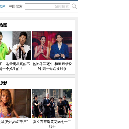
媒体
中国搜索
热图
了！这些明星真的不
他比朱军还牛 和董卿相爱
是一个妈生的？
过 因一句话被封杀
掠影
女减肥失误成“干尸”
夏立言拜谒黄花岗七十二
烈士