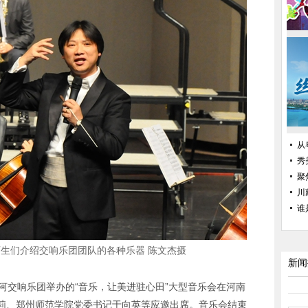
从
秀
聚
川
谁
生们介绍交响乐团团队的各种乐器 陈文杰摄
新闻
河交响乐团举办的“音乐，让美进驻心田”大型音乐会在河南
莉、郑州师范学院党委书记于向英等应邀出席。音乐会结束