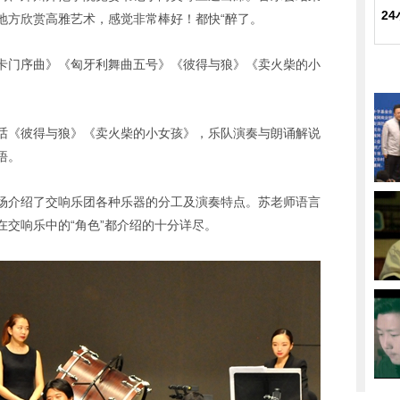
2
地方欣赏高雅艺术，感觉非常棒好！都快“醉了。
卡门序曲》《匈牙利舞曲五号》《彼得与狼》《卖火柴的小
话《彼得与狼》《卖火柴的小女孩》，乐队演奏与朗诵解说
悟。
场介绍了交响乐团各种乐器的分工及演奏特点。苏老师语言
交响乐中的“角色”都介绍的十分详尽。