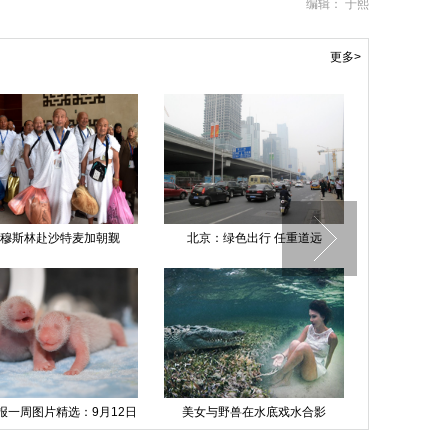
编辑： 于熙
更多>
言拜谒黄花岗七十二烈士
两岸事务主管部门负责人第四次正
中网：纳达尔
式会面
晋
湖一餐馆液化气罐爆炸已致
男子铁钩穿背悬挂6.5小时
一大学女
17死