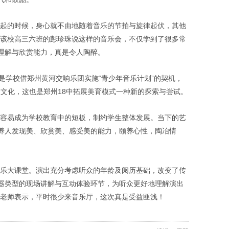
响起的时候，身心就不由地随着音乐的节拍与旋律起伏，其他
”该校高三六班的彭珍珠说这样的音乐会，不仅学到了很多常
理解与欣赏能力，真是令人陶醉。
是学校借郑州黄河交响乐团实施“青少年音乐计划”的契机，
校园文化，这也是郑州18中拓展美育模式一种新的探索与尝试。
最容易成为学校教育中的短板，制约学生整体发展。当下的艺
养人发现美、欣赏美、感受美的能力，颐养心性，陶冶情
快乐大课堂。演出充分考虑听众的年龄及阅历基础，改变了传
器类型的现场讲解与互动体验环节，为听众更好地理解演出
一老师表示，平时很少来音乐厅，这次真是受益匪浅！