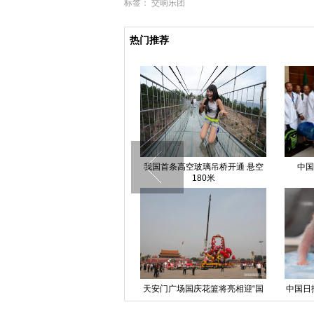
标签：
交响乐团
热门推荐
北京：绿色出行 任重道远
美女减肥失误成“干尸”
夏立
美女与野兽在水底戏水合影
纪念抗战胜利70周年1元面额纪念
安徽芜
币开始发行