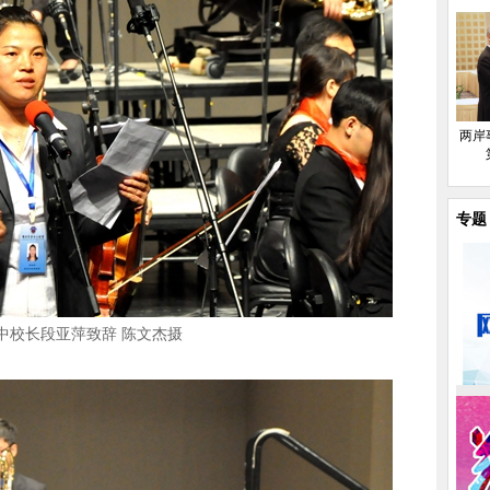
两岸
专题
8中校长段亚萍致辞 陈文杰摄