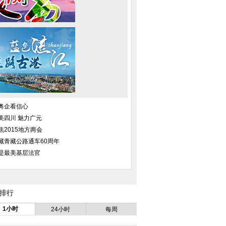
粤企看信心
美四川 魅力广元
焦2015地方两会
藏青藏公路通车60周年
是最美基层法官
排行
1小时
24小时
每周