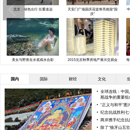
道远
天安门广场国庆花篮将亮相迎“国
中国日报一周图片精选：9月12
庆”
—18日
水合影
2015北京秋季房地产展示交易会
母子微笑与亡夫合影，以远离毒
开幕
国内
国际
财经
文化
全球连线：中国
斯战争的重要组
“正义与和平”
纪念抗战胜利七
两岸携手纪念抗
除了“狼牙山五