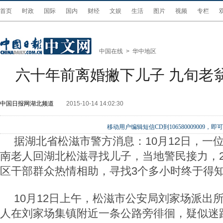
首页
时政
国际
国内
财经
文娱
生活
图片
视频
专栏
中国在线
>
华中地区
六十年前离婚撇下儿子 九旬老
中国日报网湖北频道
2015-10-14 14:02:30
移动用户编辑短信CD到106580009009
据湖北省松滋市警方消息：10月12日，一位
南老人回湖北松滋寻找儿子，当地警民接力，2
区干部群众热情相助，寻找3个多小时终于得
10月12日上午，松滋市公安局刘家场派出
人在刘家场集镇附近一条公路旁徘徊，疑似迷