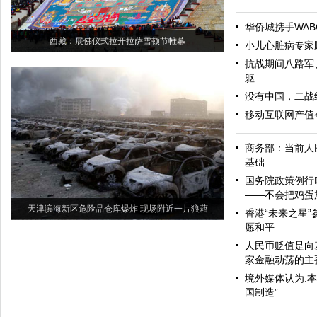
华侨城携手WAB
西藏：展佛仪式拉开拉萨雪顿节帷幕
小儿心脏病专家
抗战期间八路军
躯
没有中国，二战
移动互联网产值今
商务部：当前人
基础
国务院政策例行
——不会把鸡蛋
天津滨海新区危险品仓库爆炸 现场附近一片狼藉
香港“未来之星”
愿和平
人民币贬值是向
家金融动荡的主
境外媒体认为:
国制造”