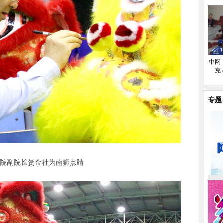
中网
克
专题
院副院长贺金社为南狮点睛