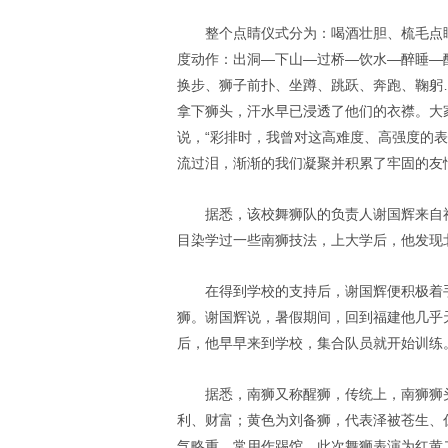
整个点睛仪式分为：喝酒壮胆、梳毛点
度动作：出洞—下山—过桥—饮水—醉睡—
换步、狮子前扑、坐蹲、跳跃、奔跑、鞠躬
拿下狮头，汗水早已浸透了他们的衣襟。大
说，“彩排时，我曾对这高难度、高强度的
流过泪，渐渐的我们凝聚并积累了牢固的友
据悉，该校舞狮队的负责人谢国辉来自
目染学过一些南狮技法，上大学后，他发现
在得到学校的支持后，谢国辉便积极着
狮。谢国辉说，暑假期间，回到福建他几乎
后，他早早来到学校，集合队员就开始训练
据悉，南狮又称醒狮，传统上，南狮狮
利、财富；黄色为刘备狮，代表泽被苍生、
气略重，常用作踢馆，此次舞狮表演为红黄