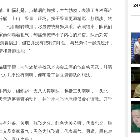
2
睛、吐幅利是。点睛后的舞狮，生气勃勃，表演了各种高难
醉醒—上山—采青—旺场。狮子采青更添精彩，麒麟步、转
……他们辗转腾挪，尽显传统舞狮风采。表演结束，队员们
家虽然喘着粗气，却丝毫掩饰不了内心的兴奋。队员刘贺
表演畏惧过，但它并没有把我们吓住，与兄弟们一起流过汗，
情和舞狮技能。”
福建宁德，同时还是学校武术协会主席的他自幼习武，耳濡
北方几乎没有南狮，便萌发了创立舞狮队的想法。
手策划，组织起一支八人舞狮队，包括三头南狮，一头北
天天琢磨舞狮的动作，并时常向当地老师傅虚心请教。开学
。
头有刘备、关羽、张飞之分。红色为关公狮，代表忠义、胜
仁义及皇家贵气；黑色为张飞狮，代表霸气、勇猛。黑色戾
二色，喜庆之极！