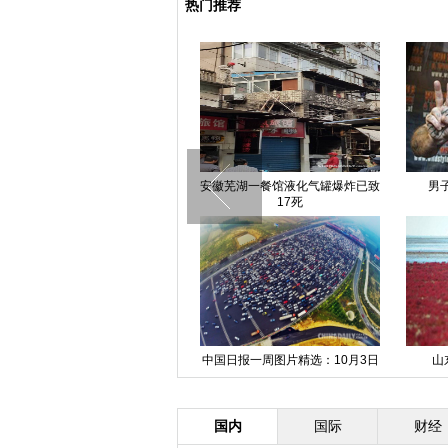
热门推荐
2015北京秋季房地产展示交易会
安徽芜湖一餐馆液化气罐爆炸已致
男
开幕
17死
福建宁德一商厦幼儿园着火 多名
中国日报一周图片精选：10月3日
山
孩子被困获救
—9日
国内
国际
财经