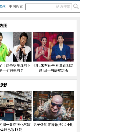
媒体
中国搜索
热图
了！这些明星真的不
他比朱军还牛 和董卿相爱
是一个妈生的？
过 因一句话被封杀
掠影
芜湖一餐馆液化气罐
男子铁钩穿背悬挂6.5小时
爆炸已致17死