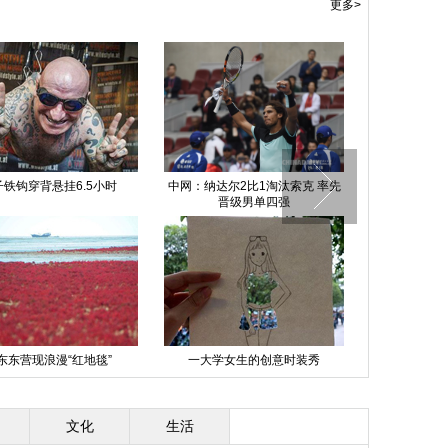
更多>
子铁钩穿背悬挂6.5小时
中网：纳达尔2比1淘汰索克 率先
故宫文化
晋级男单四强
东东营现浪漫“红地毯”
一大学女生的创意时装秀
中国穆斯
文化
生活