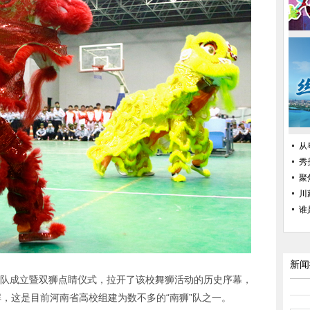
从
秀
聚
川
谁
新闻
队成立暨双狮点睛仪式，拉开了该校舞狮活动的历史序幕，
，这是目前河南省高校组建为数不多的“南狮”队之一。