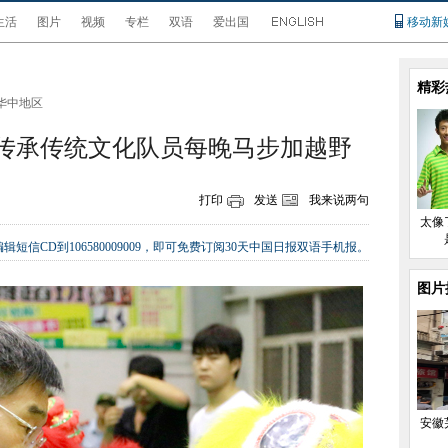
生活
图片
视频
专栏
双语
爱出国
移动新
精彩
华中地区
为传承传统文化队员每晚马步加越野
打印
发送
我来说两句
太像
辑短信CD到106580009009，即可免费订阅30天中国日报双语手机报。
图片
安徽