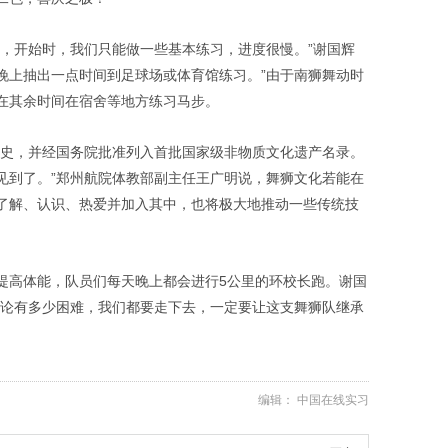
狮，开始时，我们只能做一些基本练习，进度很慢。”谢国辉
晚上抽出一点时间到足球场或体育馆练习。”由于南狮舞动时
在其余时间在宿舍等地方练习马步。
历史，并经国务院批准列入首批国家级非物质文化遗产名录。
见到了。”郑州航院体教部副主任王广明说，舞狮文化若能在
了解、认识、热爱并加入其中，也将极大地推动一些传统技
提高体能，队员们每天晚上都会进行5公里的环校长跑。谢国
无论有多少困难，我们都要走下去，一定要让这支舞狮队继承
编辑： 中国在线实习