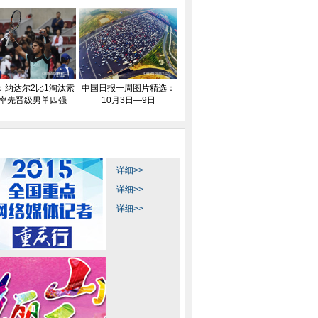
：纳达尔2比1淘汰索
中国日报一周图片精选：
 率先晋级男单四强
10月3日—9日
详细>>
详细>>
详细>>