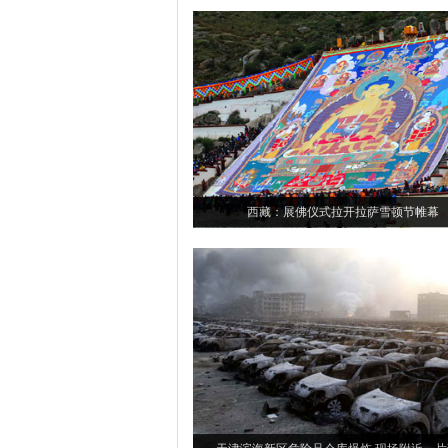
西藏：展佛仪式拉开拉萨雪顿节帷幕