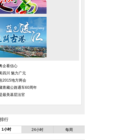
粤企看信心
美四川 魅力广元
焦2015地方两会
藏青藏公路通车60周年
是最美基层法官
排行
1小时
24小时
每周