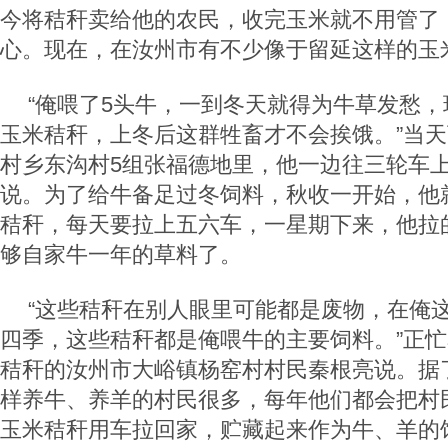
今将秸秆卖给他的农民，收完玉米就不用管了
心。现在，在汝州市有不少像于留延这样的玉米
“俺喂了5头牛，一到冬天就得为牛草发愁
玉米秸秆，上冬后这群牲畜才不会挨饿。”当
村乡东沟村5组张福德地里，他一边往三轮车
说。为了给牛备足过冬饲料，秋收一开始，他
秸秆，每天要拉上五六车，一星期下来，他拉
够自家牛一年的草料了。
“这些秸秆在别人眼里可能都是废物，在俺
四季，这些秸秆都是俺喂牛的主要饲料。”正
秸秆的汝州市大峪镇杨窑村村民秦根亮说。据
样养牛、养羊的村民很多，每年他们都会把村
玉米秸秆用车拉回家，贮藏起来作为牛、羊的