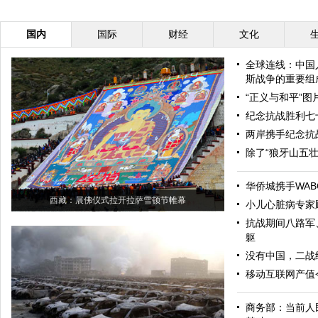
国内
国际
财经
文化
全球连线：中国
斯战争的重要组
“正义与和平”
纪念抗战胜利七
两岸携手纪念抗
除了“狼牙山五
华侨城携手WAB
西藏：展佛仪式拉开拉萨雪顿节帷幕
小儿心脏病专家
抗战期间八路军
躯
没有中国，二战
移动互联网产值今
商务部：当前人