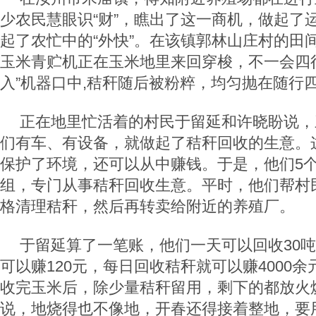
少农民慧眼识“财”，瞧出了这一商机，做起了
起了农忙中的“外快”。在该镇郭林山庄村的田
玉米青贮机正在玉米地里来回穿梭，不一会四
入”机器口中,秸秆随后被粉粹，均匀抛在随行
正在地里忙活着的村民于留延和许晓盼说，
们有车、有设备，就做起了秸秆回收的生意。
保护了环境，还可以从中赚钱。于是，他们5
组，专门从事秸秆回收生意。平时，他们帮村民
格清理秸秆，然后再转卖给附近的养殖厂。
于留延算了一笔账，他们一天可以回收30
可以赚120元，每日回收秸秆就可以赚4000
收完玉米后，除少量秸秆留用，剩下的都放火
说，地烧得也不像地，开春还得接着整地，要