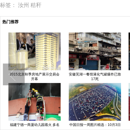
标签：
汝州
秸秆
热门推荐
安徽芜湖一餐馆液化气罐爆炸已致
男子铁钩穿背悬挂6.5小时
17死
中国日报一周图片精选：10月3日
山东东营现浪漫“红地毯”
—9日