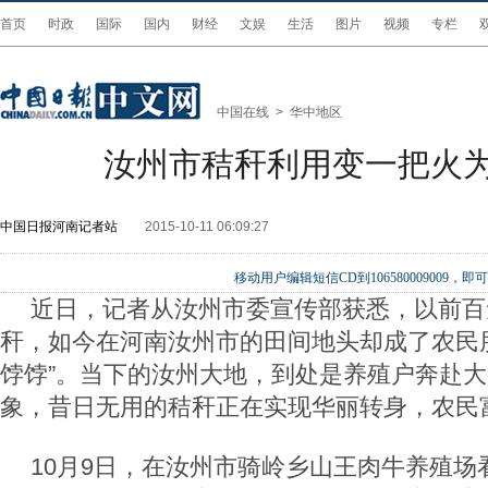
首页
时政
国际
国内
财经
文娱
生活
图片
视频
专栏
中国在线
>
华中地区
汝州市秸秆利用变一把火
中国日报河南记者站
2015-10-11 06:09:27
移动用户编辑短信CD到106580009009
近日，记者从汝州市委宣传部获悉，以前百
秆，如今在河南汝州市的田间地头却成了农民
饽饽”。当下的汝州大地，到处是养殖户奔赴
象，昔日无用的秸秆正在实现华丽转身，农民
10月9日，在汝州市骑岭乡山王肉牛养殖场