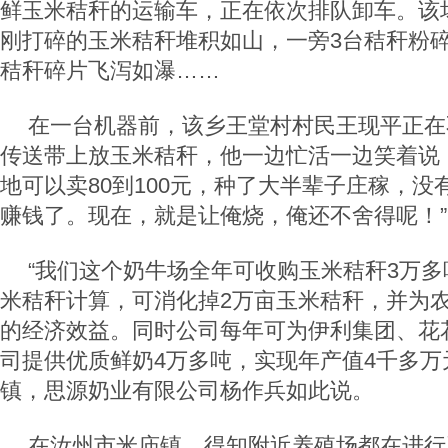
鲜玉米秸秆的运输车，正在依次排队卸车。该
刚打碎的玉米秸秆堆积如山，一旁3台秸秆粉
秸秆碎片飞泻如瀑……
在一台机器前，该乡王堂村村民王现平正在
传送带上放玉米秸秆，他一边忙活一边笑着说
地可以卖80到100元，种了大半辈子庄稼，
赚钱了。现在，就是让俺烧，俺还不舍得呢！”
“我们这个奶牛场全年可收购玉米秸秆3万多吨
米秸秆计算，可消化掉2万亩玉米秸秆，并为农
的经济效益。同时公司每年可为伊利集团、花
司提供优质鲜奶4万多吨，实现年产值4千多万
镇，思源奶业有限公司杨作兵如此说。
在汝州市米庙镇，得知附近养殖场都在进行