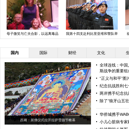
母子微笑与亡夫合影，以远离毒品
我第十四支赴利比里亚维和警队举
行出征仪式
国内
国际
财经
文化
全球连线：中国
斯战争的重要组
“正义与和平”
纪念抗战胜利七
两岸携手纪念抗
除了“狼牙山五
华侨城携手WAB
西藏：展佛仪式拉开拉萨雪顿节帷幕
小儿心脏病专家