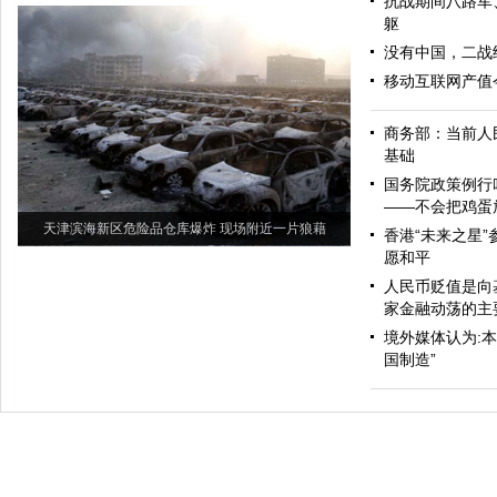
抗战期间八路军
躯
没有中国，二战
移动互联网产值今
商务部：当前人
基础
国务院政策例行
——不会把鸡蛋
天津滨海新区危险品仓库爆炸 现场附近一片狼藉
香港“未来之星”
愿和平
人民币贬值是向
家金融动荡的主
境外媒体认为:
国制造”