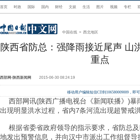
首页
时政
国际
国内
财经
文娱
生活
图片
视频
专栏
中国在线
>
西北地区
陕西省防总：强降雨接近尾声 山
重点
西部网-陕西新闻网
2015-06-30 08:24:19
移动用户编辑短信CD到106580009009
西部网讯(陕西广播电视台《新闻联播》)暴
出现明显洪水过程，省内7条河流出现超警戒
根据省委省政府领导的指示要求，省防总及
地发出预警信息，并向汉中市派出工作组督导