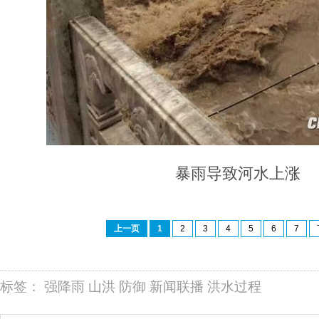
暴雨导致河水上涨
上一页
1
2
3
4
5
6
7
标签：
强降雨
山洪
防御
新闻联播
洪水过程