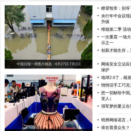
瞭望智库：别等
央行年中会议现
升级
维稳第二季 流
一次重震 一场
示之一
创新才能生存，
网络安全立法应
中国日报一周图片精选：6月27日-7月3日
保护
地球2.0了，植发
悄悄话手工巧克
把一切献给中国
党人）
强军梦的要义在
明辨网络谣言，
谁在普度众生？