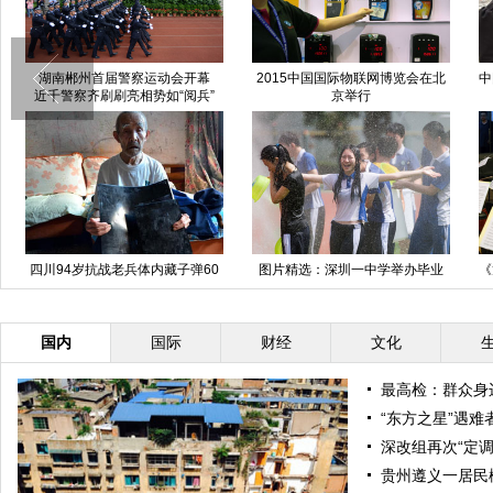
湖南郴州首届警察运动会开幕
2015中国国际物联网博览会在北
中
近千警察齐刷刷亮相势如“阅兵”
京举行
四川94岁抗战老兵体内藏子弹60
图片精选：深圳一中学举办毕业
《
年后才知情
季“泼水节”
国内
国际
财经
文化
最高检：群众身边
“东方之星”遇
深改组再次“定调
贵州遵义一居民