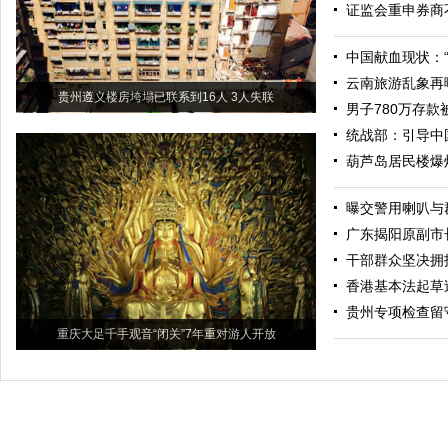
证监会重申券商
中国献血现状：
云南旅游乱象再
贵州遵义楼房垮塌已联系到16人 3人失联
男子780万存款
统战部：引导中
葫芦岛居民楼爆炸
曝交警用喇叭与
广东揭阳原副市
干部群众坚决拥
香港基本法起草
贵州专项检查留
重庆大足千手观音“闭关”7年重对游人开放