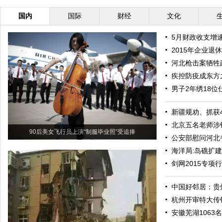
国内
国际
财经
文化
5月财政收支增
2015年企业退
河北枪击案牺牲
疾控防疫成东方
男子2年绣18
新疆规劝、抓获
北京五名老师涉
90后美女飞行员上演“制服毕业照”受追捧
公安部慰问河北
海洋局:岛礁扩
剑网2015专
中国好邻居：贵
杭州开审特大传
安徽芜湖1063