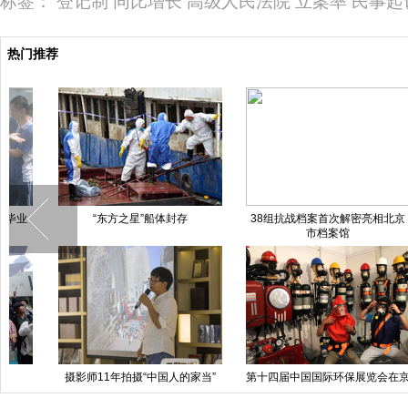
标签：
登记制
同比增长
高级人民法院
立案率
民事起
热门推荐
“东方之星”船体封存
38组抗战档案首次解密亮相北京
图
市档案馆
摄影师11年拍摄“中国人的家当”
第十四届中国国际环保展览会在京
红
新书今在京发布
开幕