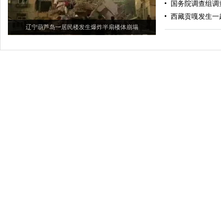
国务院调查组调
西藏贡嘎发生一
辽宁葫芦岛一居民楼发生爆炸半扇楼体崩塌