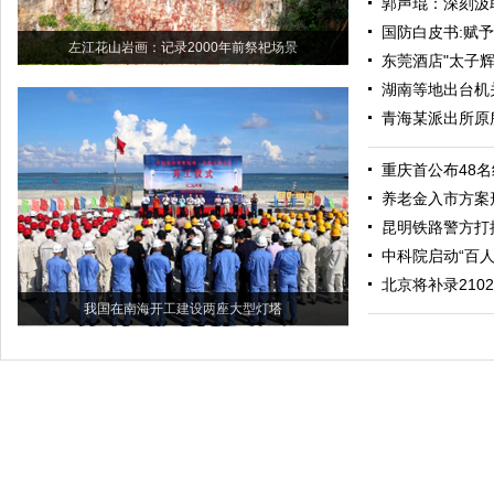
郭声琨：深刻汲
国防白皮书:赋
左江花山岩画：记录2000年前祭祀场景
东莞酒店"太子辉
湖南等地出台机
青海某派出所原
重庆首公布48
养老金入市方案
昆明铁路警方打
中科院启动“百
北京将补录21
我国在南海开工建设两座大型灯塔