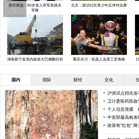
图片精选：80岁老人穿军装跳水
北京：探访社区青少年足球对抗赛
军舞
湖南新宁县境内旅游大巴侧翻目前
重庆永川：机器人送菜工受青睐
1
已致6人死亡
国内
国际
财经
文化
沪浙试点招生改
卫计委医药医政
个人信息泄露 
中宣部最高检表
政策有"红包" 