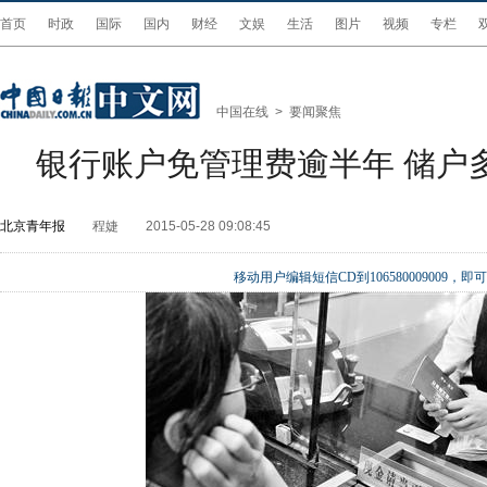
首页
时政
国际
国内
财经
文娱
生活
图片
视频
专栏
中国在线
>
要闻聚焦
银行账户免管理费逾半年 储户多
北京青年报
程婕
2015-05-28 09:08:45
移动用户编辑短信CD到106580009009