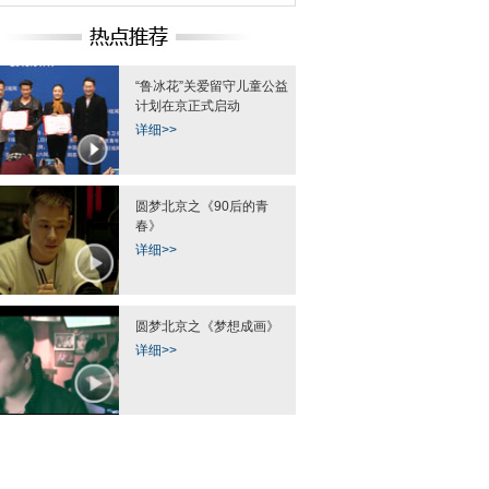
“鲁冰花”关爱留守儿童公益
计划在京正式启动
详细>>
圆梦北京之《90后的青
春》
详细>>
圆梦北京之《梦想成画》
详细>>
培养“空中警花”单飞
精彩热图：西湖上的“西兰花”
北京警行首批女飞行