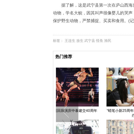
据了解，这是武宁县第一次在庐山西海
动物，学名大鲵，因其叫声很像婴儿的哭声
保护野生动物，严禁捕捉、买卖和食用。(记
标签：
王连生
放生
武宁县
怪鱼
渔民
热门推荐
“蜡笔小新25周年纪念特展”在京举
交警为减轻车祸伤员痛苦 托举其3
中国方
办
小时