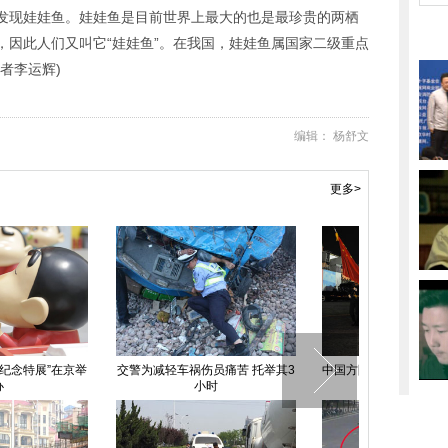
发现娃娃鱼。娃娃鱼是目前世界上最大的也是最珍贵的两栖
，因此人们又叫它“娃娃鱼”。在我国，娃娃鱼属国家二级重点
者李运辉)
编辑： 杨舒文
更多>
阵参加俄罗斯举行红场阅兵
西安247名中学生体验“古今合
北京首批自主
夜间彩排
璧”成人礼