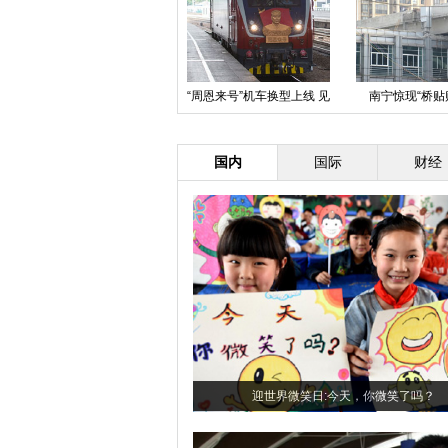
南宁惊现“桥贴贴” 上演桥楼亲
西安一女子推婴儿车横穿马路被撞
广西
密“接吻”大战
身亡
国内
国际
财经
迎世界微笑日:今天，你微笑了吗？