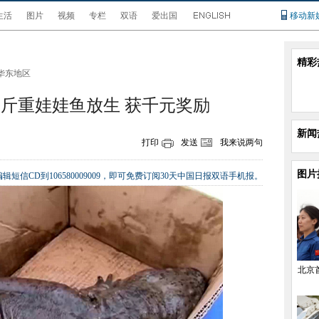
生活
图片
视频
专栏
双语
爱出国
移动新
精彩
华东地区
公斤重娃娃鱼放生 获千元奖励
新闻
打印
发送
我来说两句
图片
辑短信CD到106580009009，即可免费订阅30天中国日报双语手机报。
北京