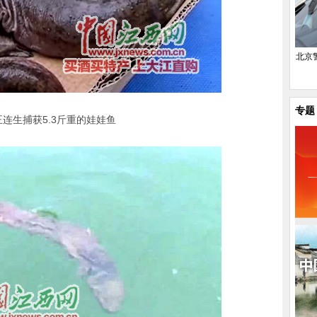
北京
专题
连生捕获5.3斤重的娃娃鱼