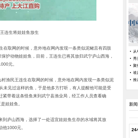
王连生将娃娃鱼放生
连生在取网的时候，意外地在网内发现一条类似泥鳅且有四肢
从
国家保护动物娃娃鱼，目前，王连生已将其放归武宁庐山西海，
秀
000元。
聚
谁
东山村渔民王连生在取网的时候，意外地在网内发现一条类似泥
推
生从未见过这样的鱼，于是他多方打听，有人提醒他可能是受
赶紧带着这条怪鱼来到武宁县渔业局，经工作人员查看确
正是娃娃鱼。
新闻
来到庐山西海，选择了一处适宜娃娃鱼生存的水域将其放
他1000元。
2