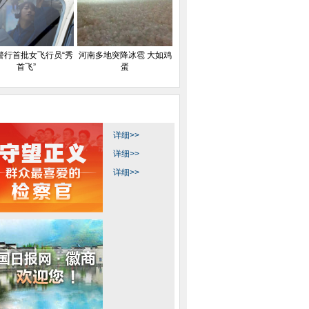
警行首批女飞行员“秀
河南多地突降冰雹 大如鸡
首飞”
蛋
详细>>
详细>>
详细>>