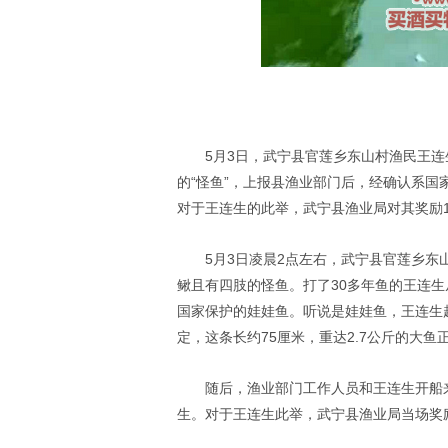
5月3日，武宁县官莲乡东山村渔民王
的“怪鱼”，上报县渔业部门后，经确认系
对于王连生的此举，武宁县渔业局对其奖励1
5月3日凌晨2点左右，武宁县官莲乡
鳅且有四肢的怪鱼。打了30多年鱼的王连
国家保护的娃娃鱼。听说是娃娃鱼，王连生
定，这条长约75厘米，重达2.7公斤的大鱼
随后，渔业部门工作人员和王连生开船
生。对于王连生此举，武宁县渔业局当场奖励