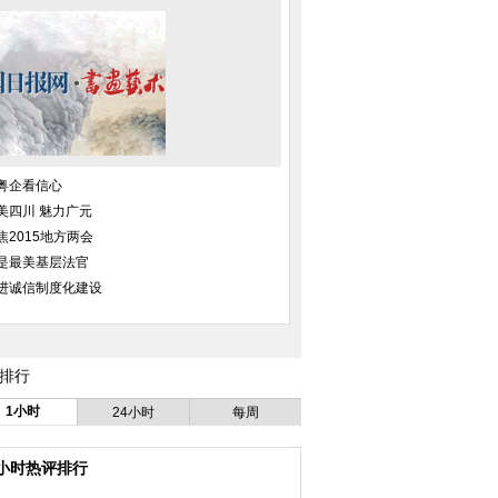
粤企看信心
美四川 魅力广元
焦2015地方两会
是最美基层法官
进诚信制度化建设
排行
1小时
24小时
每周
4小时热评排行