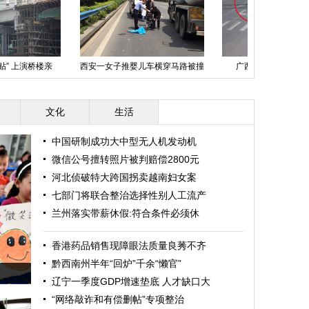
河南多地突
：一次“碰瓷”的全过程
济南千人同时美容创吉尼斯世界纪
录
文化
生活
中国研制成功大中型无人机发动机
微信公号擅转照片被判赔偿2800元
河北侦破特大跨国拐卖越南妇女案
七部门将联合整治选择性别人工流产
兰州落实带薪休假:符合条件必须休
香港药品销售现障眼法质量良莠不齐
黔西南州半年“回炉”千余“懒官”
辽宁一季度GDP增速垫底 人才缺口大
“网络敲诈和有偿删帖”专项整治