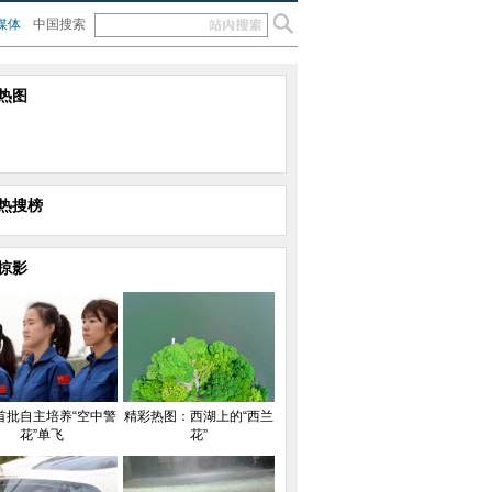
媒体
中国搜索
热图
热搜榜
掠影
首批自主培养“空中警
精彩热图：西湖上的“西兰
花”单飞
花”