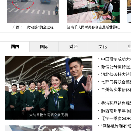
广西：一次“碰瓷”的全过程
济南千人同时美容创吉尼斯世界纪
录
国内
国际
财经
文化
中国研制成功大
微信公号擅转照片
河北侦破特大跨
七部门将联合整
兰州落实带薪休
香港药品销售现
黔西南州半年“回
大陆首批台湾籍空乘亮相
辽宁一季度GD
“网络敲诈和有