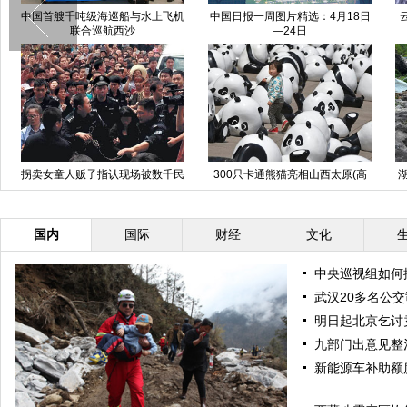
中国首艘千吨级海巡船与水上飞机
中国日报一周图片精选：4月18日
联合巡航西沙
—24日
拐卖女童人贩子指认现场被数千民
300只卡通熊猫亮相山西太原(高
众包围
清组图)
国内
国际
财经
文化
中央巡视组如何
武汉20多名公
明日起北京乞讨
九部门出意见整
新能源车补助额度