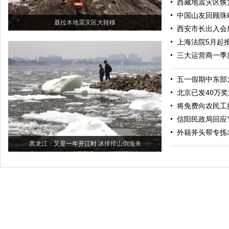
西藏地震灾区恢
中国山友回顾珠
聂拉木地震灾区大转移
西安市长出入会
上海法院5月起
三大运营商一季
五一假期中东部
北京已发40万
将免费向农民工
信阳民政局回应“
外籍斧头帮专拣
黑龙江：又是一年开江时 冰排排山倒海来